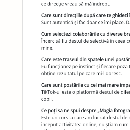
ce di­recție vreau să mă îndrept.
Care sunt direcțiile după care te ghidezi
Sunt autentică și fac doar ce îmi place. D
Cum selectezi colaborările cu diverse br
Încerc să fiu destul de selectivă în ceea 
mine.
Care este traseul din spatele unei postăr
Eu funcționez pe instinct și fiecare poză 
obține rezultatul pe care mi-l doresc.
Care sunt postările cu cel mai mare impa
TikTok-ul este o platformă destul de difer
copii.
Ce poți să ne spui despre „Magia fotograf
Este un curs la care am lucrat destul de m
în­ceput activitatea online, nu știam cu