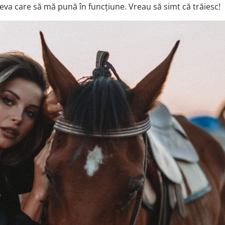
 ceva care să mă pună în funcțiune. Vreau să simt că trăiesc!