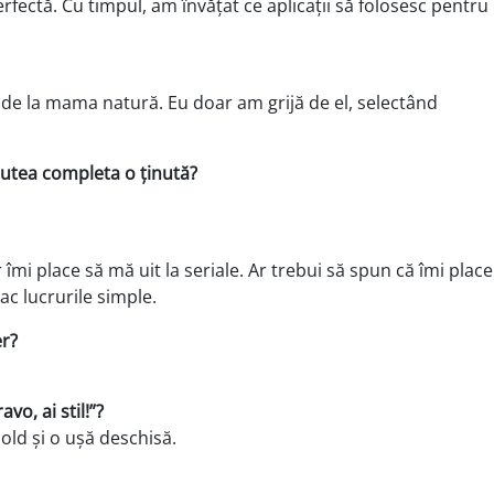
rfectă. Cu timpul, am învățat ce aplicații să folosesc pentru
de la mama natură. Eu doar am grijă de el, selectând
putea completa o ținută?
 îmi place să mă uit la seriale. Ar trebui să spun că îmi place
lac lucrurile simple.
er?
o, ai stil!”?
ld și o ușă deschi­să.