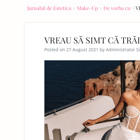
navigation
Jurnalul de Estetica
>
Make-Up
>
De vorba cu
>
V
E
PA
GE
VREAU SĂ SIMT CĂ TRĂI
Posted on
27 August 2021
by
Administrator Si