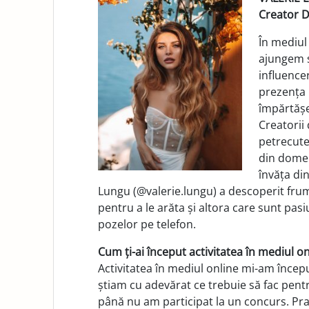
Creator D
În mediul
ajungem s
influencer
prezența p
împărtășe
Creatorii
petrecute 
din domen
învăța di
Lungu (@valerie.lungu) a descoperit fru
pentru a le arăta și altora care sunt pasi
pozelor pe telefon.
Cum ți-ai început activitatea în mediul on
Activitatea în mediul online mi-am încep
știam cu adevărat ce trebuie să fac pentr
până nu am participat la un concurs. Prac