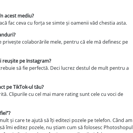
 în acest mediu?
acă fac ceva cu forța se simte și oamenii văd chestia asta.
anduri?
ce privește colabo­rările mele, pentru că ele mă definesc pe
i reușite pe In­stagram?
trebuie să fie per­fectă. Deci lucrez destul de mult pentru a
ct pe TikTok-ul tău?
ită. Clipurile cu cel mai mare rating sunt cele cu voci de
iei”?
ult și care te ajută să îți editezi pozele pe telefon. Când am
m să îmi editez pozele, nu știam cum să folosesc Photoshopul