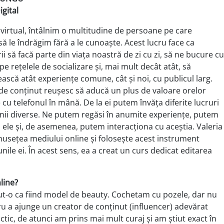
igital
 virtual, întâlnim o multitudine de persoane pe care
ă le îndrăgim fără a le cunoaște. Acest lucru face ca
ii să facă parte din viața noastră de zi cu zi, să ne bucure cu
e rețelele de socializare și, mai mult decât atât, să
ască atât experiențe comune, cât și noi, cu publicul larg.
 de conținut reușesc să aducă un plus de valoare orelor
cu telefonul în mână. De la ei putem învăța diferite lucruri
ii diverse. Ne putem regăsi în anumite experiențe, putem
n ele și, de asemenea, putem interacționa cu aceștia. Valeria
musețea mediului online și folosește acest instrument
unile ei. În acest sens, ea a creat un curs dedicat editarea
line?
ut-o ca fiind model de beauty. Cochetam cu pozele, dar nu
u a ajunge un creator de conținut (influ­encer) adevărat
tic, de atunci am prins mai mult curaj și am știut exact în