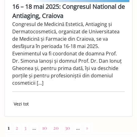
16 – 18 mai 2025: Congresul National de
Antiaging, Craiova
Congresul de Medicinǎ Esteticǎ, Antiaging și
Dermatocosmeticǎ, organizat de Universitatea
de Medicinǎ și Farmacie din Craiova, se va
desfǎșura în perioada 16-18 mai 2025.
Evenimentul va fi coordonat de doamna Prof.
Dr. Simona Ianoși și domnul Prof. Dr. Dan Ionuț
Gheonea și, pentru prima datǎ, își va deschide
porțile și pentru profesioniștii din domeniul
cosmeticii […]
Vezi tot
1
2
3
...
10
20
30
...
»