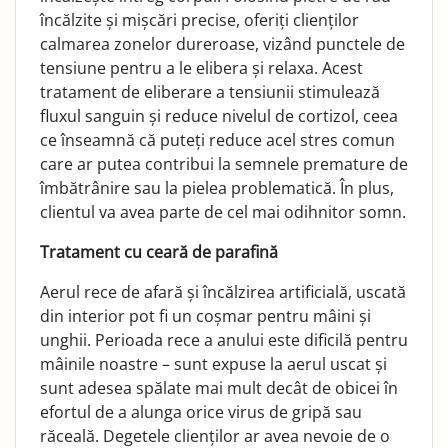
încălzite și mișcări precise, oferiți clienților
calmarea zonelor dureroase, vizând punctele de
tensiune pentru a le elibera și relaxa. Acest
tratament de eliberare a tensiunii stimulează
fluxul sanguin și reduce nivelul de cortizol, ceea
ce înseamnă că puteți reduce acel stres comun
care ar putea contribui la semnele premature de
îmbătrânire sau la pielea problematică. În plus,
clientul va avea parte de cel mai odihnitor somn.
Tratament cu ceară de parafină
Aerul rece de afară și încălzirea artificială, uscată
din interior pot fi un coșmar pentru mâini și
unghii. Perioada rece a anului este dificilă pentru
mâinile noastre – sunt expuse la aerul uscat și
sunt adesea spălate mai mult decât de obicei în
efortul de a alunga orice virus de gripă sau
răceală. Degetele clienților ar avea nevoie de o