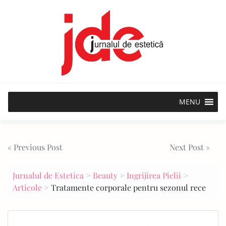
Skip
to
content
MENU
Post
« Previous Post
Next Post »
navigation
Jurnalul de Estetica
>
Beauty
>
Ingrijirea Pielii
>
Articole
>
Tratamente corporale pentru sezonul rece