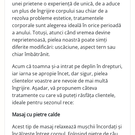
unei prietene o experiență de unică, de a aduce
un plus de îngrijire corpului sau chiar de a
rezolva probleme estetice, tratamentele
corporale sunt alegerea ideală în orice perioadă
a anului. Totuși, atunci când vremea devine
neprietenoasă, pielea noastră poate simți
diferite modificări: uscăciune, aspect tern sau
chiar îmbătrânit.
Acum că toamna și-a intrat pe deplin în drepturi,
iar iarna se apropie încet, dar sigur, pielea
clientelor voastre are nevoie de mai multă
îngrijire. Așadar, vă propunem câteva
tratamente cu care vă puteți răsfăța clientele,
ideale pentru sezonul rece:
Masaj cu pietre calde
Acest tip de masaj relaxează mușchii încordați și
încălzește întreg corpul. Folosind pietre de râu