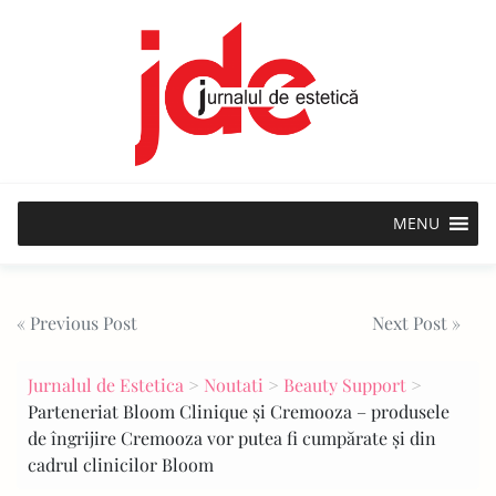
Skip
to
content
MENU
Post
« Previous Post
Next Post »
navigation
Jurnalul de Estetica
>
Noutati
>
Beauty Support
>
Parteneriat Bloom Clinique și Cremooza – produsele
de îngrijire Cremooza vor putea fi cumpărate și din
cadrul clinicilor Bloom