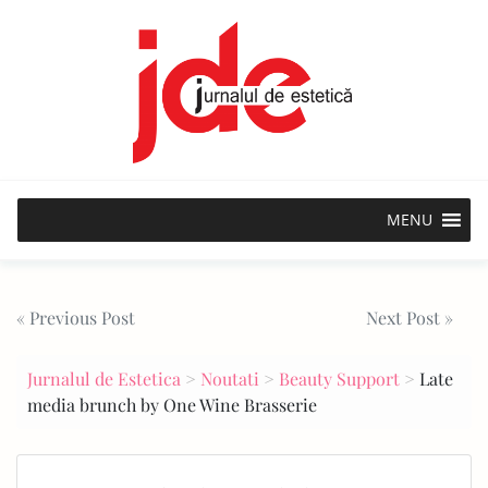
Skip
to
content
MENU
Post
« Previous Post
Next Post »
navigation
Jurnalul de Estetica
>
Noutati
>
Beauty Support
>
Late
media brunch by One Wine Brasserie