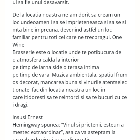
ul sa fie unul desavarsit.
De la locatia noastra ne-am dorit sa cream un
loc undeoamenii sa se imprieteneasca si sa se si
mta bine impreuna, devenind astfel un loc
familiar pentru toti cei care ne trecpragul. One
Wine
Brasserie este o locatie unde te potibucura de
o atmosfera calda la interior
pe timp de iarna side o terasa intima
pe timp de vara. Muzica ambientala, spatiul frum
os decorat, mancarea buna si vinurile atentselec
tionate, fac din locatia noastra un loc in
care itidoresti sa te reintorci si sa te bucuri cu ce
i dragi.
Insusi Ernest
Hemingway spunea: “Vinul si prietenii, esteun a
mestec extraordinar”, asa ca va asteptam la
un paharde vin si buna dispozitie.