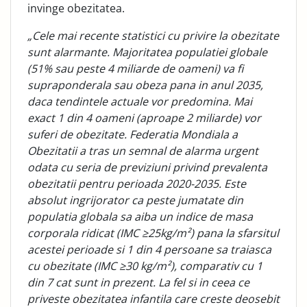
invinge obezitatea.
„Cele mai recente statistici cu privire la obezitate
sunt alarmante. Majoritatea populatiei globale
(51% sau peste 4 miliarde de oameni) va fi
supraponderala sau obeza pana in anul 2035,
daca tendintele actuale vor predomina. Mai
exact 1 din 4 oameni (aproape 2 miliarde) vor
suferi de obezitate. Federatia Mondiala a
Obezitatii a tras un semnal de alarma urgent
odata cu seria de previziuni privind prevalenta
obezitatii pentru perioada 2020-2035. Este
absolut ingrijorator ca peste jumatate din
populatia globala sa aiba un indice de masa
corporala ridicat (IMC ≥25kg/m²) pana la sfarsitul
acestei perioade si 1 din 4 persoane sa traiasca
cu obezitate (IMC ≥30 kg/m²), comparativ cu 1
din 7 cat sunt in prezent. La fel si in ceea ce
priveste obezitatea infantila care creste deosebit