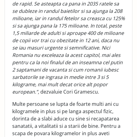
de rapid. Se asteapta ca pana in 2035 ratele sa
se dubleze in randul baietilor si sa ajunga la 208
milioane, iar in randul fetelor sa creasca cu 125%
si sa ajunga pana la 175 milioane. In total, peste
1,5 miliarde de adulti si aproape 400 de milioane
de copii vor trai cu obezitate in 12 ani, daca nu
se iau masuri urgente si semnificative. Nici
Romania nu exceleaza la acest capitol, mai ales
pentru ca la noi finalul de an inseamna cel putin
2 saptamani de vacanta si cum romanii iubesc
sarbatorile se ingrasa in medie intre 3 si 5
kilograme, mai mult decat orice alt popor
european.”,
dezvaluie Cori Gramescu.
Multe persoane se lupta de foarte multi ani cu
kilogramele in plus si pe langa aspectul fizic,
dorinta de a slabi aduce cu sine si recapatarea
sanatatii, a vitalitatii si a starii de bine. Pentru a
scapa de povara kilogramelor in plus aveti