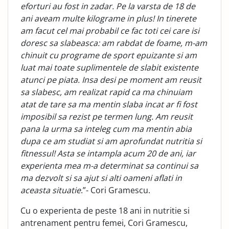
eforturi au fost in zadar. Pe la varsta de 18 de
ani aveam multe kilograme in plus! In tinerete
am facut cel mai probabil ce fac toti cei care isi
doresc sa slabeasca: am rabdat de foame, m-am
chinuit cu programe de sport epuizante si am
luat mai toate suplimentele de slabit existente
atunci pe piata. Insa desi pe moment am reusit
sa slabesc, am realizat rapid ca ma chinuiam
atat de tare sa ma mentin slaba incat ar fi fost
imposibil sa rezist pe termen lung. Am reusit
pana la urma sa inteleg cum ma mentin abia
dupa ce am studiat si am aprofundat nutritia si
fitnessul! Asta se intampla acum 20 de ani, iar
experienta mea m-a determinat sa continui sa
ma dezvolt si sa ajut si alti oameni aflati in
aceasta situatie
.”- Cori Gramescu.
Cu o experienta de peste 18 ani in nutritie si
antrenament pentru femei, Cori Gramescu,