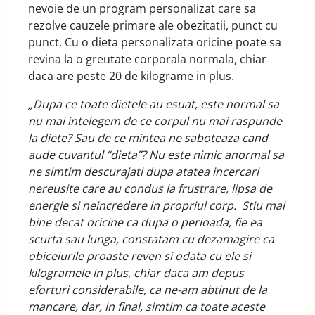
nevoie de un program personalizat care sa
rezolve cauzele primare ale obezitatii, punct cu
punct. Cu o dieta personalizata oricine poate sa
revina la o greutate corporala normala, chiar
daca are peste 20 de kilograme in plus.
„Dupa ce toate dietele au esuat, este normal sa
nu mai intelegem de ce corpul nu mai raspunde
la diete? Sau de ce mintea ne saboteaza cand
aude cuvantul “dieta”? Nu este nimic anormal sa
ne simtim descurajati dupa atatea incercari
nereusite care au condus la frustrare, lipsa de
energie si neincredere in propriul corp. Stiu mai
bine decat oricine ca dupa o perioada, fie ea
scurta sau lunga, constatam cu dezamagire ca
obiceiurile proaste reven si odata cu ele si
kilogramele in plus, chiar daca am depus
eforturi considerabile, ca ne-am abtinut de la
mancare, dar, in final, simtim ca toate aceste