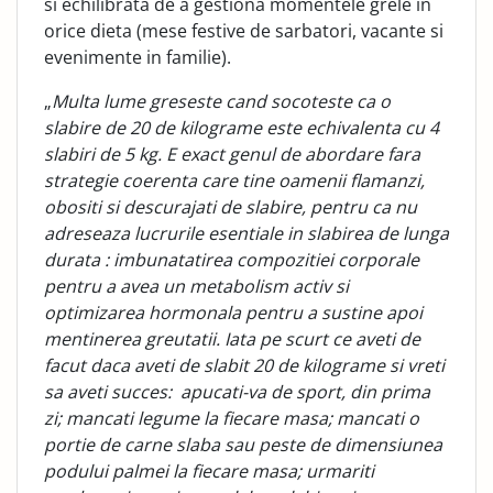
si echilibrata de a gestiona momentele grele in
orice dieta (mese festive de sarbatori, vacante si
evenimente in familie).
„
Multa lume greseste cand socoteste ca o
slabire de 20 de kilograme este echivalenta cu 4
slabiri de 5 kg. E exact genul de abordare fara
strategie coerenta care tine oamenii flamanzi,
obositi si descurajati de slabire, pentru ca nu
adreseaza lucrurile esentiale in slabirea de lunga
durata : imbunatatirea compozitiei corporale
pentru a avea un metabolism activ si
optimizarea hormonala pentru a sustine apoi
mentinerea greutatii. Iata pe scurt ce aveti de
facut daca aveti de slabit 20 de kilograme si vreti
sa aveti succes: apucati-va de sport, din prima
zi; mancati legume la fiecare masa; mancati o
portie de carne slaba sau peste de dimensiunea
podului palmei la fiecare masa; urmariti