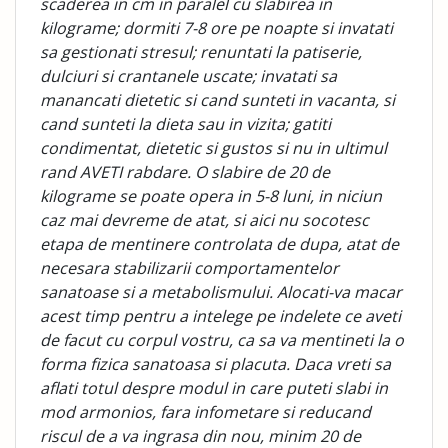
scaderea in cm in paralel cu slabirea in
kilograme; dormiti 7-8 ore pe noapte si invatati
sa gestionati stresul; renuntati la patiserie,
dulciuri si crantanele uscate; invatati sa
manancati dietetic si cand sunteti in vacanta, si
cand sunteti la dieta sau in vizita; gatiti
condimentat, dietetic si gustos si nu in ultimul
rand AVETI rabdare. O slabire de 20 de
kilograme se poate opera in 5-8 luni, in niciun
caz mai devreme de atat, si aici nu socotesc
etapa de mentinere controlata de dupa, atat de
necesara stabilizarii comportamentelor
sanatoase si a metabolismului. Alocati-va macar
acest timp pentru a intelege pe indelete ce aveti
de facut cu corpul vostru, ca sa va mentineti la o
forma fizica sanatoasa si placuta. Daca vreti sa
aflati totul despre modul in care puteti slabi in
mod armonios, fara infometare si reducand
riscul de a va ingrasa din nou, minim 20 de