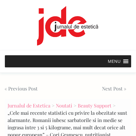
Skip
to
content
MENU
Post
« Previous Post
Next Post »
navigation
Jurnalul de Estetica
>
Noutati
>
Beauty Support
>
„Cele mai recente statistici cu privire la obezitate sunt
alarmante. Romanii iubesc sarbatorile si in medie se
ingrasa intre 3 si 5 kilograme, mai mult decat orice alt
popor european” – Cori Gramescu, nutritionist