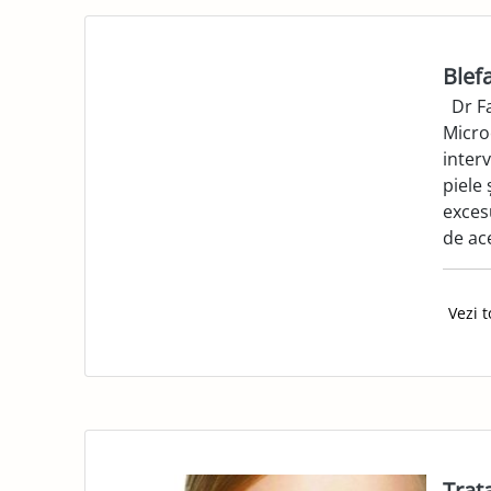
Blef
Dr Fa
Micro
interv
piele 
excesu
de ac
Vezi t
Trat