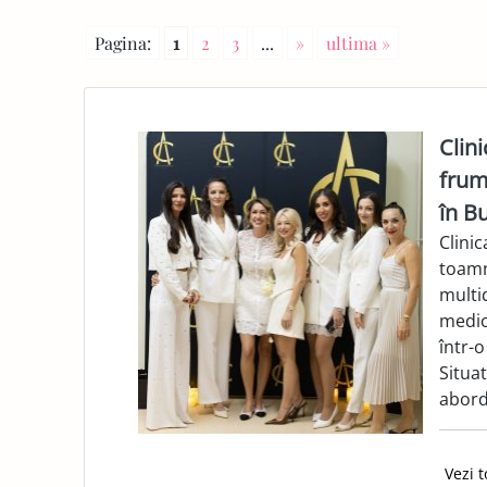
E
Pagina:
1
2
3
...
»
ultima »
PA
GE
Clin
frum
în B
Clinic
toamn
multi
medici
într-o
Situat
abord
Vezi t