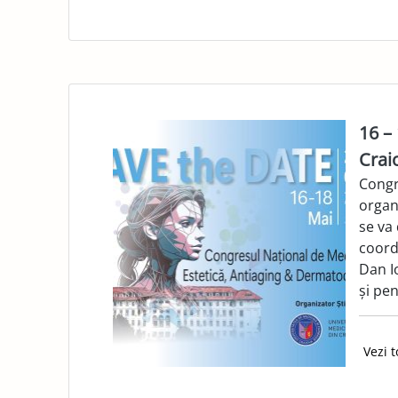
16 –
Crai
Congr
organ
se va
coord
Dan I
și pen
Vezi t