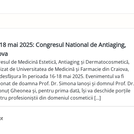
 18 mai 2025: Congresul National de Antiaging,
ova
esul de Medicinǎ Esteticǎ, Antiaging și Dermatocosmeticǎ,
izat de Universitatea de Medicinǎ și Farmacie din Craiova,
 desfǎșura în perioada 16-18 mai 2025. Evenimentul va fi
onat de doamna Prof. Dr. Simona Ianoși și domnul Prof. Dr
onuț Gheonea și, pentru prima datǎ, își va deschide porțile
tru profesioniștii din domeniul cosmeticii […]
ot