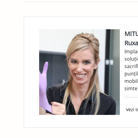
MITU
Ruxa
Impla
soluți
sacri
punțil
mobil
simte 
Vezi t