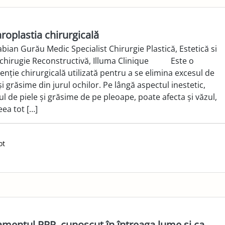
aroplastia chirurgicală
bian Gurău Medic Specialist Chirurgie Plastică, Estetică si
chirugie Reconstructivă, Illuma Clinique Este o
enție chirurgicală utilizată pentru a se elimina excesul de
și grăsime din jurul ochilor. Pe lângă aspectul inestetic,
l de piele și grăsime de pe pleoape, poate afecta și văzul,
eea tot […]
ot
amentul PRP, cunoscut în întreaga lume și ca