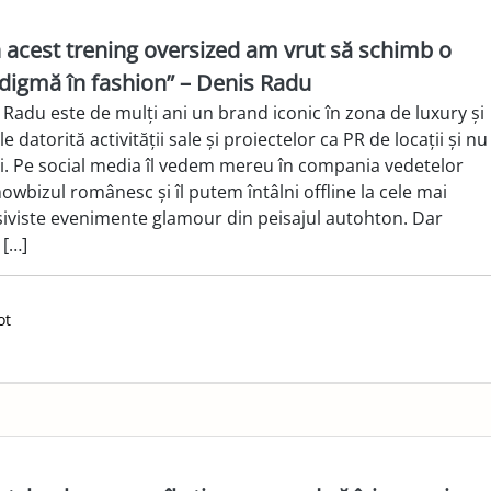
n acest trening oversized am vrut să schimb o
digmă în fashion” – Denis Radu
 Radu este de mulți ani un brand iconic în zona de luxury și
yle datorită activității sale și proiectelor ca PR de locații și nu
. Pe social media îl vedem mereu în compania vedetelor
owbizul românesc și îl putem întâlni offline la cele mai
siviste evenimente glamour din peisajul autohton. Dar
 […]
ot