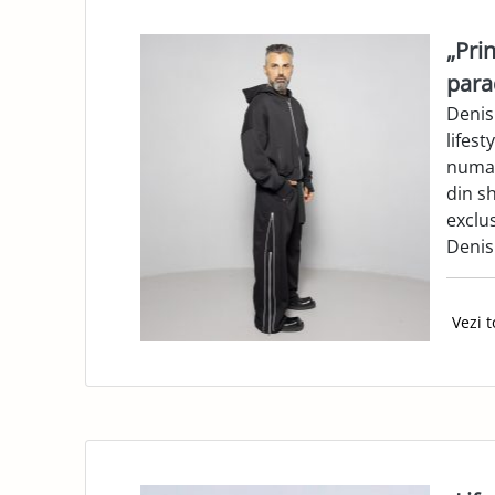
„Pri
para
Denis
lifest
numai
din sh
exclu
Denis
Vezi t