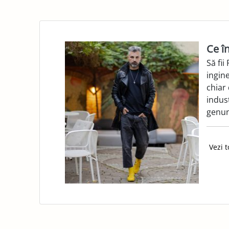
Ce î
Să fii
ingin
chiar
indust
genun
Vezi t