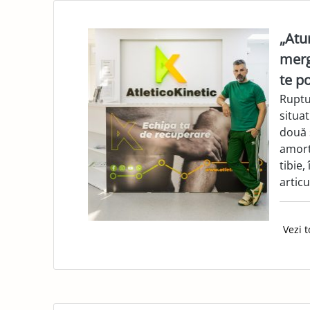
„Atu
merg
te p
Ruptur
situa
două 
amort
tibie,
articu
Vezi t