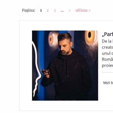
E
Pagina:
1
2
3
...
»
ultima »
PA
GE
„Par
De la 
creat
unul d
Român
proiec
Vezi t