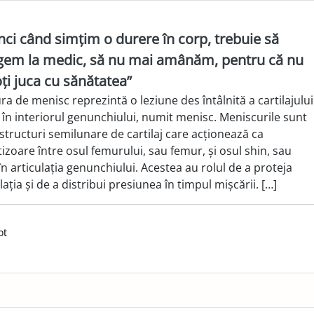
nci când simțim o durere în corp, trebuie să
em la medic, să nu mai amânăm, pentru că nu
oți juca cu sănătatea”
a de menisc reprezintă o leziune des întâlnită a cartilajului
t în interiorul genunchiului, numit menisc. Meniscurile sunt
structuri semilunare de cartilaj care acționează ca
izoare între osul femurului, sau femur, și osul shin, sau
 în articulația genunchiului. Acestea au rolul de a proteja
lația și de a distribui presiunea în timpul mișcării. […]
ot