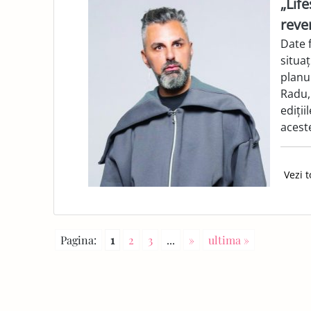
„Life
reve
Date f
situa
planur
Radu, 
ediții
acest
Vezi t
Pagina:
1
2
3
...
»
ultima »