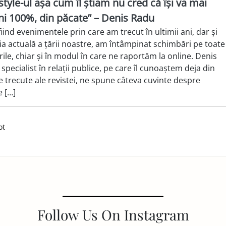
style-ul așa cum îl știam nu cred că își va mai
ni 100%, din păcate” – Denis Radu
iind evenimentele prin care am trecut în ultimii ani, dar și
ția actuală a țării noastre, am întâmpinat schimbări pe toate
ile, chiar și în modul în care ne raportăm la online. Denis
specialist în relații publice, pe care îl cunoaștem deja din
le trecute ale revistei, ne spune câteva cuvinte despre
e […]
ot
Follow Us On Instagram