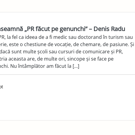
nseamnă „PR făcut pe genunchi” – Denis Radu
 PR, la fel ca ideea de a fi medic sau doctorand în turism sau
erie, este o chestiune de vocație, de chemare, de pasiune. Și
 dacă sunt multe școli sau cursuri de comunicare și PR,
ria aceasta are, de multe ori, sincope și se face pe
chi. Nu întâmplător am făcut la […]
ot