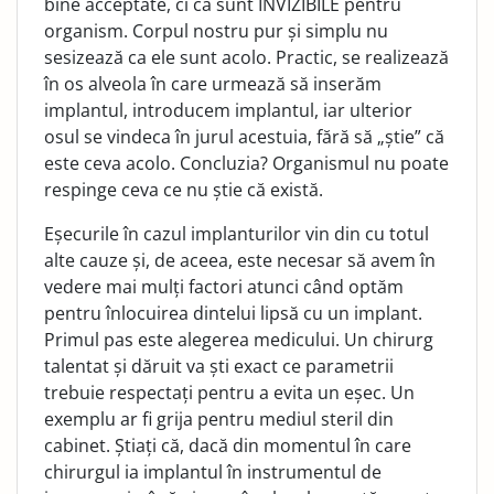
bine acceptate, ci că sunt INVIZIBILE pentru
organism. Corpul nostru pur și simplu nu
sesizează ca ele sunt acolo. Practic, se realizează
în os alveola în care urmează să inserăm
implantul, introducem implantul, iar ulterior
osul se vindeca în jurul acestuia, fără să „știe” că
este ceva acolo. Concluzia? Organismul nu poate
respinge ceva ce nu știe că există.
Eșecurile în cazul implanturilor vin din cu totul
alte cauze și, de aceea, este necesar să avem în
vedere mai mulți factori atunci când optăm
pentru înlocuirea dintelui lipsă cu un implant.
Primul pas este alegerea medicului. Un chirurg
talentat și dăruit va ști exact ce parametrii
trebuie respectați pentru a evita un eșec. Un
exemplu ar fi grija pentru mediul steril din
cabinet. Știați că, dacă din momentul în care
chirurgul ia implantul în instrumentul de