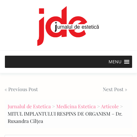
Skip
to
content
MENU
Post
« Previous Post
Next Post »
navigation
Jurnalul de Estetica
>
Medicina Estetica
>
Articole
>
MITUL IMPLANTULUI RESPINS DE ORGANISM – Dr.
Ruxandra Cîlțea