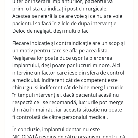
ulterior înserării implanturilor, pacientul va
primi o listă cu indicații post chirurgicale.
Acestea se referă la ce are voie și ce nu are voie
pacientul sa facă în zilele de după intervenție.
Deloc de neglijat, deși mulți o fac.
Fiecare indicație și contraindicație are un scop și
un motiv pentru care se află pe acea listă.
Neglijarea lor poate duce ușor la pierderea
implantului, deși poate par lucruri minore. Aici
intervine un factor care iese din sfera de control
a medicului. Indiferent cât de competent este
chirurgul și indiferent cât de bine merg lucrurile
în timpul intervenției, dacă pacientul acasă nu
respectă ce i se recomandă, lucrurile pot merge
din rău în mai rău, iar această situație nu poate
fi controlată de către personalul medical.
În concluzie, implantul dentar nu este
NICIODATĂ respins de către organism, pentru că