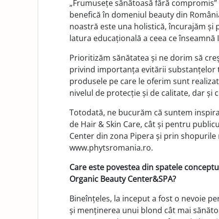
„Frumusețe sănătoasă fără compromis” 
benefică în domeniul beauty din România,
noastră este una holistică, încurajăm și
latura educațională a ceea ce înseamnă 
Prioritizăm sănătatea și ne dorim să cr
privind importanța evitării substanțelor 
produsele pe care le oferim sunt realizat
nivelul de protecție și de calitate, dar ș
Totodată, ne bucurăm că suntem inspiraț
de Hair & Skin Care, cât și pentru publi
Center din zona Pipera și prin shopurile
www.phytsromania.ro.
Care este povestea din spatele concept
Organic Beauty Center&SPA?
Bineînțeles, la inceput a fost o nevoie 
și menținerea unui blond cât mai sănătos 