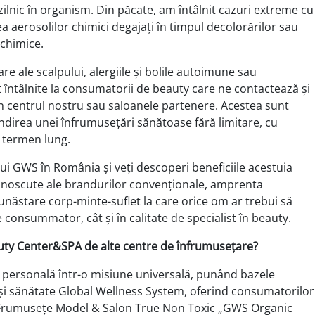
ilnic în organism. Din păcate, am întâlnit cazuri extreme cu
ea aerosolilor chimici degajați în timpul decolorărilor sau
chimice.
are ale scalpului, alergiile și bolile autoimune sau
întâlnite la consumatorii de beauty care ne contactează și
 în centrul nostru sau saloanele partenere. Acestea sunt
ndirea unei înfrumusețări sănătoase fără limitare, cu
 termen lung.
i GWS în România și veți descoperi beneficiile acestuia
unoscute ale brandurilor convenționale, amprenta
năstare corp-minte-suflet la care orice om ar trebui să
de consummator, cât și în calitate de specialist în beauty.
uty Center&SPA de alte centre de înfrumusețare?
 personală într-o misiune universală, punând bazele
și sănătate Global Wellness System, oferind consumatorilor
 Frumusețe Model & Salon True Non Toxic „GWS Organic