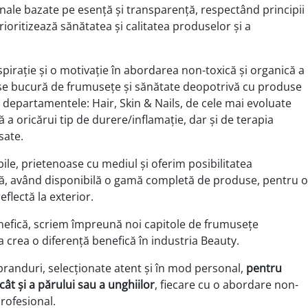
onale bazate pe esență și transparență, respectând principii
rioritizează sănătatea și calitatea produselor și a
spirație și o motivație în abordarea non-toxică și organică a
ri se bucură de frumusețe și sănătate deopotrivă cu produse
e departamentele: Hair, Skin & Nails, de cele mai evoluate
ă a oricărui tip de durere/inflamație, dar și de terapia
sate.
ile, prietenoase cu mediul și oferim posibilitatea
asă, având disponibilă o gamă completă de produse, pentru o
eflectă la exterior.
benefică, scriem împreună noi capitole de frumusețe
crea o diferență benefică în industria Beauty.
randuri, selecționate atent și în mod personal,
pentru
, cât și a părului sau a unghiilor
, fiecare cu o abordare non-
profesional.