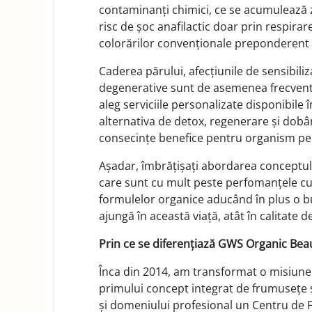
contaminanți chimici, ce se acumulează z
risc de șoc anafilactic doar prin respirar
colorărilor convenționale preponderent 
Caderea părului, afecțiunile de sensibiliz
degenerative sunt de asemenea frecvent 
aleg serviciile personalizate disponibile
alternativa de detox, regenerare și dobâ
consecințe benefice pentru organism pe
Așadar, îmbrățișați abordarea conceptulu
care sunt cu mult peste perfomanțele c
formulelor organice aducând în plus o bu
ajungă în această viață, atât în calitate 
Prin ce se diferențiază GWS Organic Bea
Înca din 2014, am transformat o misiune
primului concept integrat de frumusețe 
și domeniului profesional un Centru de