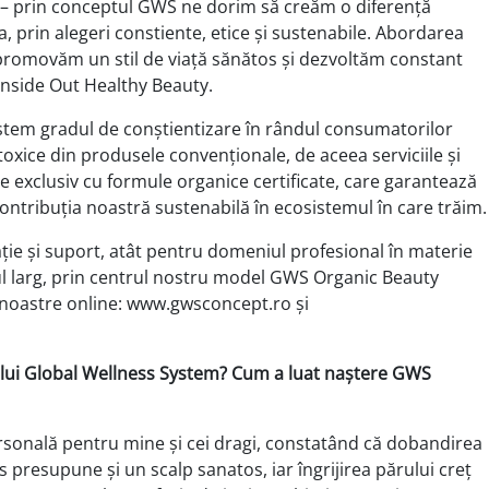
– prin conceptul GWS ne dorim să creăm o diferență
 prin alegeri constiente, etice și sustenabile. Abordarea
 promovăm un stil de viață sănătos și dezvoltăm constant
Inside Out Healthy Beauty.
eștem gradul de conștientizare în rândul consumatorilor
toxice din produsele convenționale, de aceea serviciile și
e exclusiv cu formule organice certificate, care garantează
i contribuția noastră sustenabilă în ecosistemul în care trăim.
ie și suport, atât pentru domeniul profesional în materie
cul larg, prin centrul nostru model GWS Organic Beauty
 noastre online: www.gwsconcept.ro și
ului Global Wellness System? Cum a luat naștere GWS
personală pentru mine și cei dragi, constatând că dobandirea
presupune și un scalp sanatos, iar îngrijirea părului creț