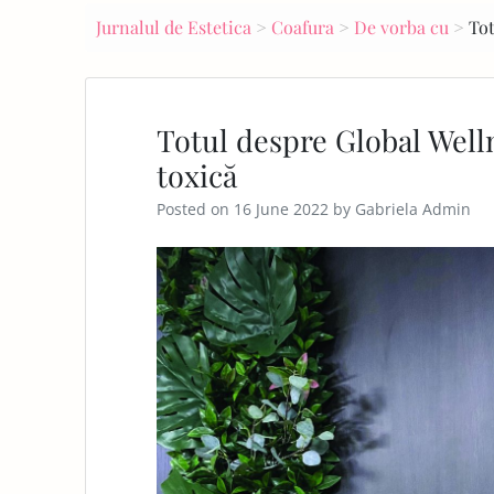
navigation
Jurnalul de Estetica
>
Coafura
>
De vorba cu
>
Tot
E
PA
GE
Totul despre Global Wel
toxică
Posted on
16 June 2022
by
Gabriela Admin