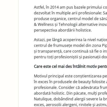
Astfel, în 2014 am pus bazele primului 
dezvoltat în multiple arii profesionale:
produse organice, centrul model de sănăt
& Wellness și Tehnologii alternative inov
persepectiva abordării holistice.
Astazi, pe lângă acoperirea la nivel nați
centrul de frumusețe model din zona 
și transparență, care continuă să fie o i
pentru toți profesioniștii și pasionații 
Care este cel mai des întâlnit motiv pent
Motivul principal este conștientizarea pe
în exces în produsele de beauty folosite a
profesionale. Consider că adevărata frum
abordată holistic. Din păcate, mulți profe
Natulique, dobândind alergii severe la b
exces, aerosolii alergeni, rinitele și astm