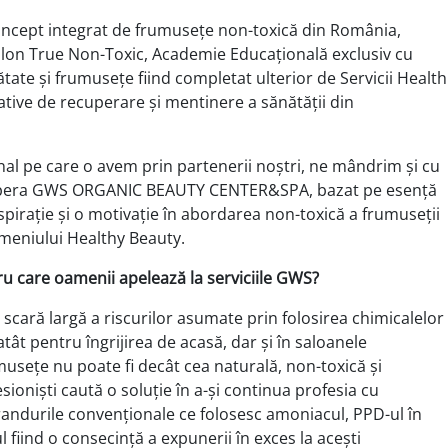
concept integrat de frumusețe non-toxică din România,
 Salon True Non-Toxic, Academie Educațională exclusiv cu
ate și frumusețe fiind completat ulterior de Servicii Health
ative de recuperare și mentinere a sănătății din
onal pe care o avem prin partenerii noștri, ne mândrim și cu
Pipera GWS ORGANIC BEAUTY CENTER&SPA, bazat pe esență
nspirație și o motivație în abordarea non-toxică a frumuseții
domeniului Healthy Beauty.
ru care oamenii apelează la serviciile GWS?
 scară largă a riscurilor asumate prin folosirea chimicalelor
tât pentru îngrijirea de acasă, dar și în saloanele
usețe nu poate fi decât cea naturală, non-toxică și
sioniști caută o soluție în a-și continua profesia cu
randurile convenționale ce folosesc amoniacul, PPD-ul în
ul fiind o consecință a expunerii în exces la acești