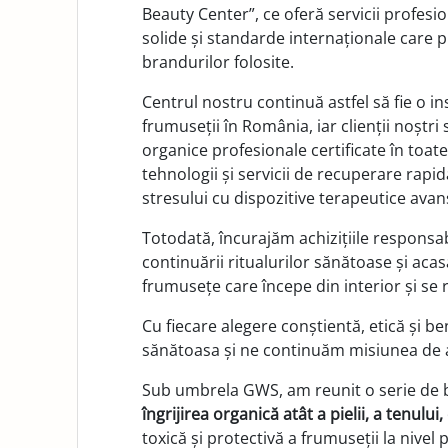
Beauty Center”, ce oferă servicii profesi
solide și standarde internaționale care p
brandurilor folosite.
Centrul nostru continuă astfel să fie o in
frumuseții în România, iar clienții noșt
organice profesionale certificate în toat
tehnologii și servicii de recuperare rapid
stresului cu dispozitive terapeutice avan
Totodată, încurajăm achizițiile responsab
continuării ritualurilor sănătoase și ac
frumusețe care începe din interior și se r
Cu fiecare alegere conștientă, etică și 
sănătoasa și ne continuăm misiunea de a 
Sub umbrela GWS, am reunit o serie de b
îngrijirea organică atât a pielii, a tenului
toxică și protectivă a frumuseții la nivel 