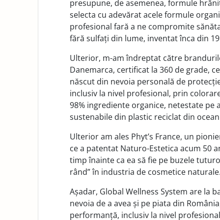
presupune, de asemenea, formule hrănito
selecta cu adevărat acele formule organ
profesional fară a ne compromite sănăt
fără sulfați din lume, inventat înca din 
Ulterior, m-am îndreptat către branduril
Danemarca, certificat la 360 de grade, c
născut din nevoia personală de protecție
inclusiv la nivel profesional, prin colorar
98% ingrediente organice, netestate pe 
sustenabile din plastic reciclat din ocean
Ulterior am ales Phyt’s France, un pionier
ce a patentat Naturo-Estetica acum 50 an
timp înainte ca ea să fie pe buzele tutu
rând” în industria de cosmetice naturale
Așadar, Global Wellness System are la ba
nevoia de a avea și pe piata din România, 
performanță, inclusiv la nivel profesional