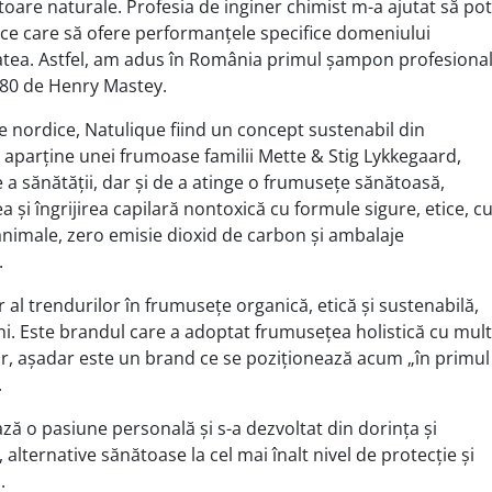
are naturale. Profesia de inginer chimist m-a ajutat să pot
ice care să ofere performanțele specifice domeniului
atea. Astfel, am adus în România primul șampon profesiona
1980 de Henry Mastey.
e nordice, Natulique fiind un concept sustenabil din
e aparține unei frumoase familii Mette & Stig Lykkegaard,
 a sănătății, dar și de a atinge o frumusețe sănătoasă,
ea și îngrijirea capilară nontoxică cu formule sigure, etice, c
animale, zero emisie dioxid de carbon și ambalaje
.
 al trendurilor în frumusețe organică, etică și sustenabilă,
i. Este brandul care a adoptat frumusețea holistică cu mult
ror, așadar este un brand ce se poziționează acum „în primul
.
ză o pasiune personală și s-a dezvoltat din dorința și
alternative sănătoase la cel mai înalt nivel de protecție și
.