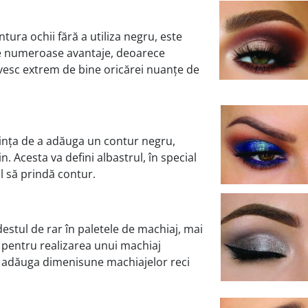
ura ochii fără a utiliza negru, este
e numeroase avan­taje, deoarece
rivesc extrem de bine oricărei nuanțe de
dința de a adăuga un contur negru,
 Acesta va de­fini albastrul, în special
ul să prindă contur.
destul de rar în paletele de machiaj, mai
za pentru realiza­rea unui machiaj
 a adăuga dimenisune machiajelor reci