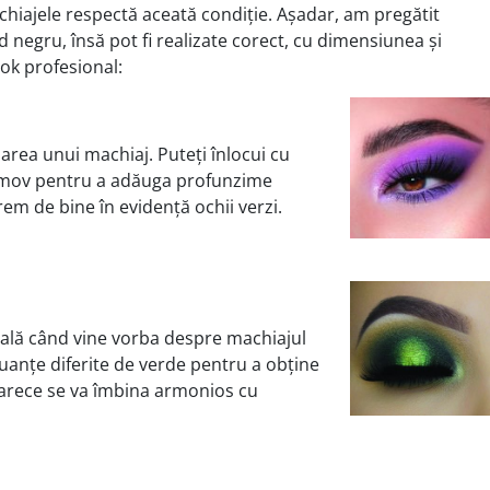
chiajele respectă aceată condiție. Așadar, am pregătit
 negru, însă pot fi realizate corect, cu dimensiunea și
ok profesional:
area unui machiaj. Puteți înlocui cu
e mov pentru a adă­uga profunzime
rem de bine în evidență ochii verzi.
ală când vine vorba despre machiajul
 nuanțe diferite de verde pentru a obține
oarece se va îmbina armonios cu