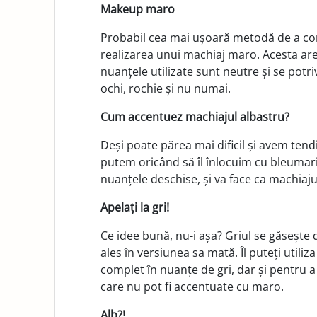
Makeup maro
Probabil cea mai ușoară metodă de a cont
realizarea unui machiaj maro. Acesta ar
nuanțele utilizate sunt ne­utre și se pot
ochi, ro­chie și nu numai.
Cum accentuez machiajul albastru?
Deși poate părea mai dificil și avem ten
putem oricând să îl înlocuim cu bleumarin.
nuanțele des­chise, și va face ca machiaj
Apelați la gri!
Ce idee bună, nu-i așa? Griul se găsește 
ales în versi­unea sa mată. Îl puteți utili
complet în nuanțe de gri, dar și pentru
care nu pot fi accentuate cu maro.
Alb?!