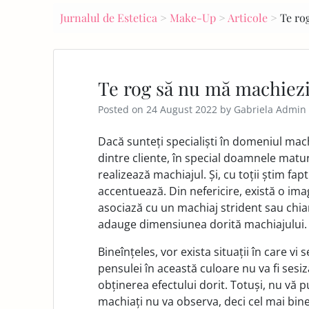
navigation
Jurnalul de Estetica
>
Make-Up
>
Articole
>
Te ro
E
PA
GE
Te rog să nu mă machiezi
Posted on
24 August 2022
by
Gabriela Admin
Dacă sunteți specialiști în domeniul mach
dintre cliente, în special doamnele matur
realizează machiajul. Și, cu toții știm f
accentuează. Din nefericire, există o ima
asociază cu un machiaj strident sau chiar 
adauge dimensiunea dorită machiajului.
Bineînțeles, vor exista situații în care vi
pensulei în această culoare nu va fi sesiz
obținerea efectului dorit. Totuși, nu vă 
machiați nu va observa, deci cel mai bine 