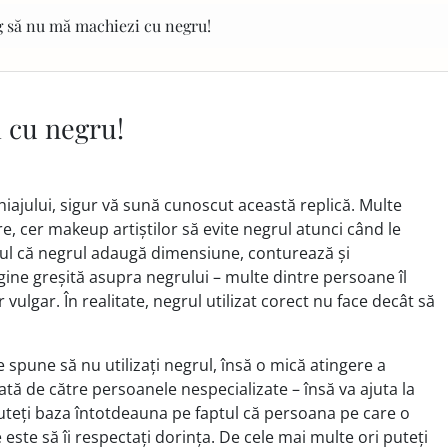
g să nu mă machiezi cu negru!
 cu negru!
iajului, sigur vă sună cunoscut această replică. Multe
e, cer makeup artiștilor să evite negrul atunci când le
aptul că negrul adaugă dimensiune, conturează și
gine greșită asupra negrului – multe dintre persoane îl
vulgar. În realitate, negrul utilizat corect nu face decât să
 se spune să nu utilizați negrul, însă o mică atingere a
ată de către persoanele nespecializate – însă va ajuta la
puteți baza întotdeauna pe faptul că persoana pe care o
este să îi respectați dorința. De cele mai multe ori puteți