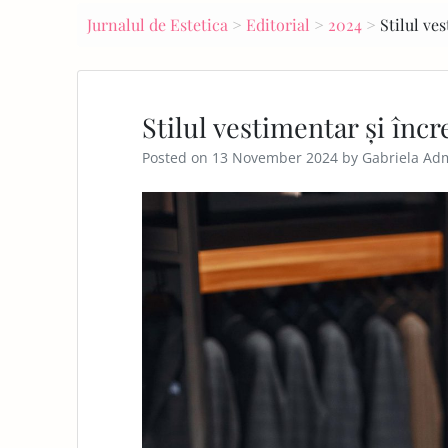
navigation
Jurnalul de Estetica
>
Editorial
>
2024
>
Stilul ve
E
PA
GE
Stilul vestimentar și încr
Posted on
13 November 2024
by
Gabriela Ad