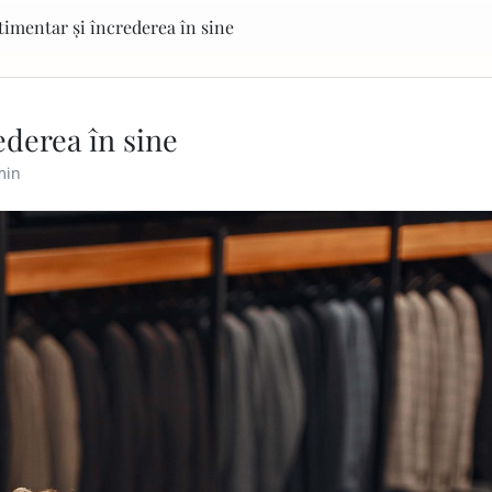
stimentar și încrederea în sine
ederea în sine
min