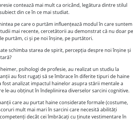
resie contează mai mult ca oricând, legătura dintre stilul
subiect din ce în ce mai studiat.
mintea pe care o purtăm influențează modul în care suntem
n studii mai recente, cercetătorii au demonstrat că nu doar p
 le purtăm, ci și pe noi înșine, pe purtători.
e schimba starea de spirit, percepția despre noi înșine și
tară?
heimer, psihologi de profesie, au realizat un studiu la
anții au fost rugați să se îmbrace în diferite tipuri de haine
 a fost analizat impactul hainelor asupra stării mentale a
e le-au obținut în îndeplinirea diverselor sarcini cognitive.
ipanții care au purtat haine considerate formale (costume,
coruri mult mai mari în sarcini care necesită abilități
și competenți decât cei îmbrăcați cu ținute vestimentare în