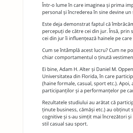
Într-o lume în care imaginea și prima imp
personal și încrederea în sine devine un 
Este deja demonstrat faptul că îmbrăcă
percepuți de către cei din jur. Însă, pri
cei din jur îi influențează hainele pe care
Cum se întâmplă acest lucru? Cum ne poat
chiar comportamentul o ținută vestimen
Ei bine, Adam H. Alter și Daniel M. Oppen
Universitatea din Florida, în care particip
(haine formale, casual, sport etc.). Apoi,
participanților și a performanțelor pe car
Rezultatele studiului au arătat că partic
ținute business, cămăși etc.) au obținut s
cognitive și s-au simțit mai încrezători 
stil casual sau sport.