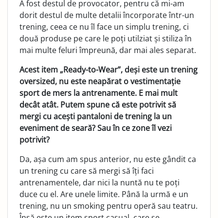
A fost destul de provocator, pentru că mi-am
dorit destul de multe detalii încorporate într-un
trening, ceea ce nu îl face un simplu trening, ci
două produse pe care le poți utilziat și stiliza în
mai multe feluri împreună, dar mai ales separat.
Acest item „Ready-to-Wear”, deși este un trening
oversized, nu este neapărat o vestimentație
sport de mers la antrenamente. E mai mult
decât atât. Putem spune că este potrivit să
mergi cu acești pantaloni de trening la un
eveniment de seară? Sau în ce zone îl vezi
potrivit?
Da, așa cum am spus anterior, nu este gândit ca
un trening cu care să mergi să îți faci
antrenamentele, dar nici la nuntă nu te poți
duce cu el. Are unele limite. Până la urmă e un
trening, nu un smoking pentru operă sau teatru.
Însă este un item sport casual, care se