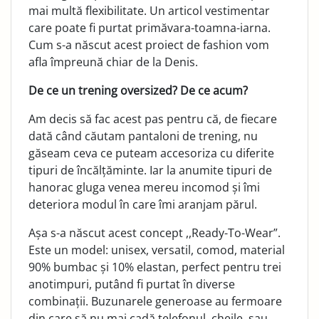
mai multă flexibilitate. Un articol vestimentar
care poate fi purtat primăvara-toamna-iarna.
Cum s-a născut acest proiect de fashion vom
afla împreună chiar de la Denis.
De ce un trening oversized? De ce acum?
Am decis să fac acest pas pentru că, de fiecare
dată când căutam pantaloni de trening, nu
găseam ceva ce puteam accesoriza cu diferite
tipuri de încălțăminte. Iar la anumite tipuri de
hanorac gluga venea mereu incomod și îmi
deteriora modul în care îmi aranjam părul.
Așa s-a născut acest concept ,,Ready-To-Wear”.
Este un model: unisex, versatil, comod, material
90% bumbac și 10% elastan, perfect pentru trei
anotimpuri, putând fi purtat în diverse
combinații. Buzunarele generoase au fermoare
din care să nu mai cadă telefonul, cheile, sau