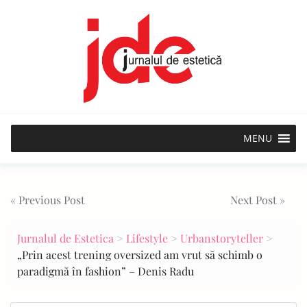
Skip
to
content
MENU
Post
« Previous Post
Next Post »
navigation
Jurnalul de Estetica
>
Lifestyle
>
Urbanstoryteller
>
„Prin acest trening oversized am vrut să schimb o
paradigmă în fashion” – Denis Radu