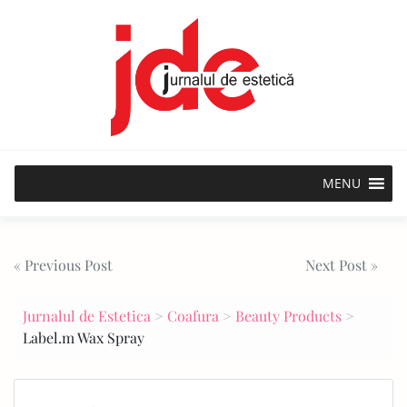
Skip
to
content
MENU
Post
« Previous Post
Next Post »
navigation
Jurnalul de Estetica
>
Coafura
>
Beauty Products
>
Label.m Wax Spray