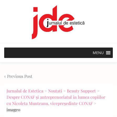
Skip
to
content
MENU
Post
« Previous Post
navigation
Jurnalul de Estetica
>
Noutati
>
Beauty Support
>
Despre CONAF și antreprenoriatul în lumea copiilor
cu Nicoleta Munteanu, vicepreședinte CONAF
>
image0