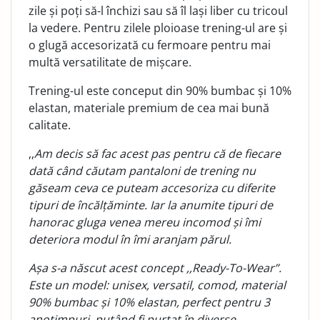
zile și poți să-l închizi sau să îl lași liber cu tricoul
la vedere. Pentru zilele ploioase trening-ul are și
o glugă accesorizată cu fermoare pentru mai
multă versatilitate de mișcare.
Trening-ul este conceput din 90% bumbac și 10%
elastan, materiale premium de cea mai bună
calitate.
,,
Am decis să fac acest pas pentru că de fiecare
dată când căutam pantaloni de trening nu
găseam ceva ce puteam accesoriza cu diferite
tipuri de încălțăminte. Iar la anumite tipuri de
hanorac gluga venea mereu incomod și îmi
deteriora modul în îmi aranjam părul.
Așa s-a născut acest concept ,,Ready-To-Wear
”.
Este un model: unisex, versatil, comod, material
90% bumbac
ș
i 10% elastan, perfect pentru 3
anotimpuri, putând fi purtat în diverse