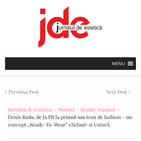
Skip
to
content
MENU
Post
« Previous Post
Next Post »
navigation
Jurnalul de Estetica
>
Noutati
>
Beauty Support
>
Denis Radu, de la PR la primul sau icon de fashion – un
concept ,,Ready-To-Wear” eXclusiv si UniseX