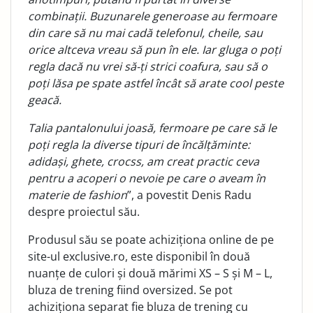
combinații. Buzunarele generoase au fermoare
din care să nu mai cadă telefonul, cheile, sau
orice altceva vreau să pun în ele. Iar gluga o poți
regla dacă nu vrei să-ți strici coafura, sau să o
poți lăsa pe spate astfel încât să arate cool peste
geacă.
Talia pantalonului joasă, fermoare pe care să le
poți regla la diverse tipuri de încălțăminte:
adidași, ghete, crocss, am creat practic ceva
pentru a acoperi o nevoie pe care o aveam în
materie de fashion
”, a povestit Denis Radu
despre proiectul său.
Produsul său se poate achiziționa online de pe
site-ul exclusive.ro, este disponibil în două
nuanțe de culori și două mărimi XS – S și M – L,
bluza de trening fiind oversized. Se pot
achiziționa separat fie bluza de trening cu