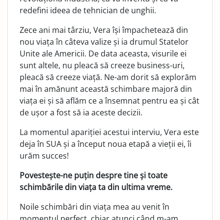
redefini ideea de tehnician de unghii.
Zece ani mai târziu, Vera își împachetează din
nou viața în câteva valize și ia drumul Statelor
Unite ale Americii. De data aceasta, visurile ei
sunt altele, nu pleacă să creeze business-uri,
pleacă să creeze viață. Ne-am dorit să explo­răm
mai în amănunt această schimbare majoră din
viața ei și să aflăm ce a însemnat pentru ea și cât
de ușor a fost să ia aceste decizii.
La momentul apariției acestui interviu, Vera este
deja în SUA și a început noua etapă a vieții ei, îi
urăm succes!
Povestește-ne puțin despre tine și toate
schimbările din viața ta din ultima vreme.
Noile schimbări din viața mea au venit în
momentul perfect, chiar atunci când m-am