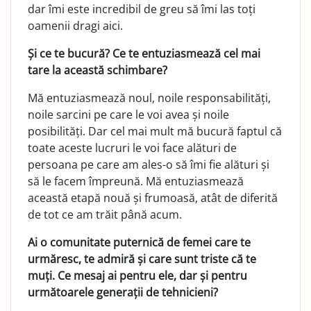
dar îmi este incredibil de greu să îmi las toți
oamenii dragi aici.
Și ce te bucură? Ce te entuziasmează cel mai
tare la această schimbare?
Mă entuziasmează noul, noile responsabilități,
noile sarcini pe care le voi avea și noile
posibilități. Dar cel mai mult mă bucură faptul că
toate aceste lucruri le voi face alături de
persoana pe care am ales-o să îmi fie alături și
să le facem împreună. Mă entuziasmează
această etapă nouă și frumoa­să, atât de diferită
de tot ce am trăit până acum.
Ai o comunitate puternică de femei care te
urmăresc, te admiră și care sunt triste că te
muți. Ce mesaj ai pentru ele, dar și pentru
următoarele generații de tehnicieni?