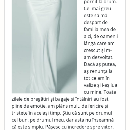
pornit la drum.
Cel mai greu
este să mă
despart de
familia mea de
aici, de oamenii
lângă care am
crescut și m-
am dezvoltat.
Dacă aș putea,
aș renunța la
tot ce am în
valize și i-aș lua
cu mine. Toate
zilele de pregătiri și bagaje și întâlniri au fost
pline de emoție, am plâns mult, de fericire și
tristețe în același timp. Știu că sunt pe drumul
cel bun, pe drumul meu, dar asta nu înseamnă
că este simplu. Pășesc cu încredere spre viitor,