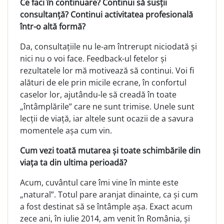
Ce faci în continuare? Continui să susții
consultanță? Continui activitatea profesională
într-o altă formă?
Da, consultațiile nu le-am întrerupt niciodată și
nici nu o voi face. Feedback-ul fetelor și
rezultatele lor mă motivează să continui. Voi fi
alături de ele prin micile ecrane, în confor­tul
caselor lor, ajutându-le să creadă în toate
„întâmplările” care ne sunt trimise. Unele sunt
lecții de viață, iar altele sunt ocazii de a savura
momentele așa cum vin.
Cum vezi toată mutarea și toate schimbările din
viața ta din ultima perioadă?
Acum, cuvântul care îmi vine în minte este
„natural”. Totul pare aranjat dinainte, ca și cum
a fost destinat să se întâmple așa. Exact acum
zece ani, în iulie 2014, am venit în România, și