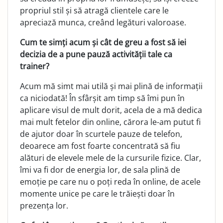
propriul stil și să atragă clientele care le
apreciază munca, creând legături valoroase.
Cum te simți acum și cât de greu a fost să iei
decizia de a pune pauză activității tale ca
trainer?
Acum mă simt mai utilă și mai plină de informații
ca nicio­dată! În sfârșit am timp să îmi pun în
aplicare visul de mult dorit, acela de a mă dedica
mai mult fetelor din online, căro­ra le-am putut fi
de ajutor doar în scurtele pauze de telefon,
deoarece am fost foarte concentrată să fiu
alături de elevele mele de la cursurile fizice. Clar,
îmi va fi dor de energia lor, de sala plină de
emoție pe care nu o poți reda în online, de acele
momente unice pe care le trăiești doar în
prezența lor.