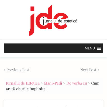
Skip
to
content
MENU
Post
« Previous Post
Next Post »
navigation
Jurnalul de Estetica
>
Mani-Pedi
>
De vorba cu
>
Cum
arată visurile împlinite!