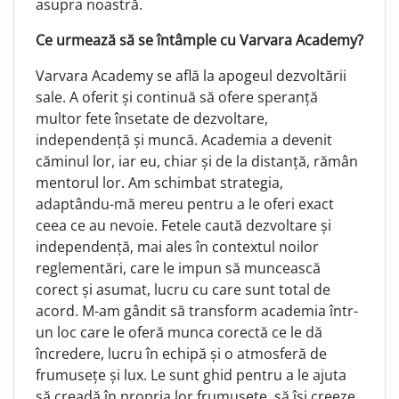
asupra noastră.
Ce urmează să se întâmple cu Varvara Academy?
Varvara Academy se află la apogeul dezvoltării
sale. A oferit și continuă să ofere speranță
multor fete însetate de dezvol­tare,
independență și muncă. Academia a devenit
căminul lor, iar eu, chiar și de la distanță, rămân
mentorul lor. Am schimbat strategia,
adaptându-mă mereu pentru a le oferi exact
ceea ce au nevoie. Fetele caută dezvoltare și
inde­pendență, mai ales în contextul noilor
reglementări, care le impun să muncească
corect și asumat, lucru cu care sunt total de
acord. M-am gândit să transform academia într-
un loc care le oferă munca corectă ce le dă
încredere, lucru în echipă și o atmosferă de
frumusețe și lux. Le sunt ghid pen­tru a le ajuta
să creadă în propria lor frumusețe, să își creeze