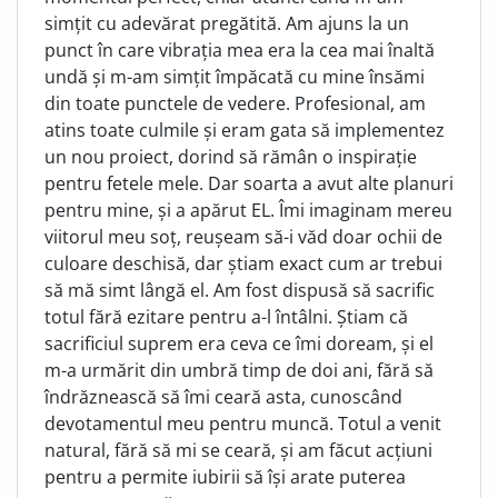
simțit cu adevărat pregătită. Am ajuns la un
punct în care vibrația mea era la cea mai înal­tă
undă și m-am simțit împăcată cu mine însămi
din toate punctele de vedere. Profesional, am
atins toate culmile și eram gata să implementez
un nou proiect, dorind să rămân o inspirație
pentru fetele mele. Dar soarta a avut alte planuri
pentru mine, și a apărut EL. Îmi imaginam mereu
viitorul meu soț, reușeam să-i văd doar ochii de
culoare deschisă, dar știam exact cum ar trebui
să mă simt lângă el. Am fost dispusă să sacrific
totul fără ezitare pentru a-l întâlni. Știam că
sacrificiul suprem era ceva ce îmi doream, și el
m-a ur­mărit din umbră timp de doi ani, fără să
îndrăznească să îmi ceară asta, cunoscând
devotamentul meu pentru muncă. Totul a venit
natural, fără să mi se ceară, și am făcut acțiuni
pentru a permite iubirii să își arate puterea