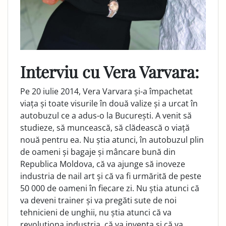
Interviu cu Vera Varvara:
Pe 20 iulie 2014, Vera Varvara și-a împachetat
viața și toate visurile în două valize și a urcat în
autobuzul ce a adus-o la București. A venit să
studieze, să muncească, să clădească o viață
nouă pentru ea. Nu știa atunci, în autobuzul plin
de oa­meni și bagaje și mâncare bună din
Republica Moldova, că va ajunge să inoveze
industria de nail art și că va fi urmărită de peste
50 000 de oameni în fiecare zi. Nu știa atunci că
va deveni trainer și va pregăti sute de noi
tehnicieni de unghii, nu știa atunci că va
revoluționa industria, că va inventa și că va