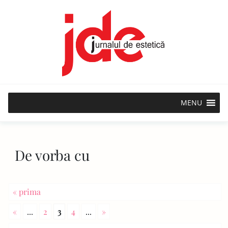
Skip
to
content
MENU
De vorba cu
« prima
«
...
2
3
4
...
»