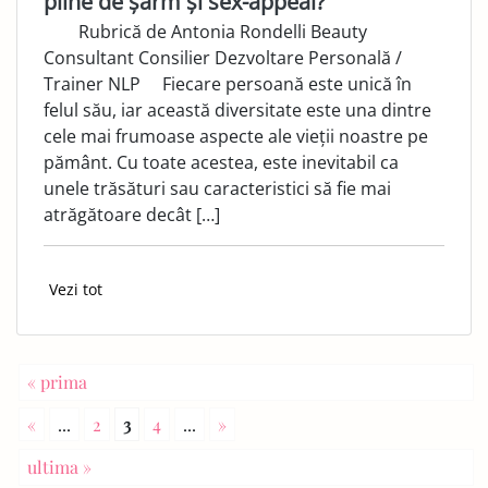
pline de șarm și sex-appeal?
Rubrică de Antonia Rondelli Beauty
Consultant Consilier Dezvoltare Personală /
Trainer NLP Fiecare persoană este unică în
felul său, iar această diversitate este una dintre
cele mai frumoase aspecte ale vieții noastre pe
pământ. Cu toate acestea, este inevitabil ca
unele trăsături sau caracteristici să fie mai
atrăgătoare decât […]
Vezi tot
« prima
«
...
2
3
4
...
»
ultima »