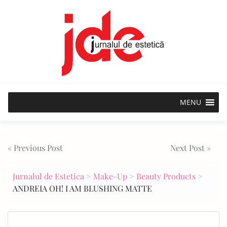
Skip
to
content
MENU
Post
« Previous Post
Next Post »
navigation
Jurnalul de Estetica
>
Make-Up
>
Beauty Products
>
ANDREIA OH! I AM BLUSHING MATTE