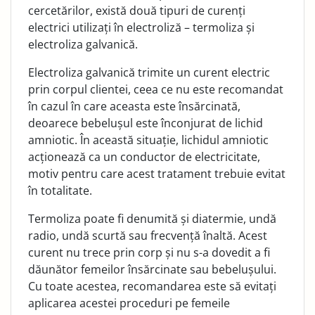
cercetărilor, există două tipuri de curenți
electrici utilizați în electroliză – termoliza și
electroliza galvanică.
Electroliza galvanică trimite un curent electric
prin corpul clientei, ceea ce nu este recomandat
în cazul în care aceasta este însărcinată,
deoarece bebelușul este înconjurat de li­chid
amniotic. În această situație, lichidul amniotic
acționea­ză ca un conductor de electricitate,
motiv pentru care acest tratament trebuie evitat
în totalitate.
Termoliza poate fi denumită și diatermie, undă
radio, undă scurtă sau frecvență înaltă. Acest
curent nu trece prin corp și nu s-a dovedit a fi
dăunător femeilor însărcinate sau bebelu­șului.
Cu toate acestea, recomandarea este să evitați
aplica­rea acestei proceduri pe femeile