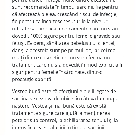
sunt recomandate în timpul sarcinii, fie pentru
că afectează pielea, crescând riscul de infecție,
fie pentru că încălzesc țesuturile la niveluri
ridicate sau implică medi­camente care nu s-au
dovedit 100% sigure pentru femeile gravide sau
fetuși. Evident, sănătatea bebelușului clientei,
dar și a acesteia sunt pe primul loc, iar cei mai
mulți dintre cosmeticieni nu vor efectua un
tratament care nu s-a dovedit în mod explicit a fi
sigur pentru femeile însărcinate, dintr-o
precauție sporită.
Vestea bună este că afecțiunile pielii legate de
sarcină se rezolvă de obicei în câteva luni după
naștere. Vestea și mai bună este că există
tratamente sigure care ajută la menține­rea
petelor sub control, la echilibrarea tenului și la
intensifi­carea strălucirii în timpul sarcinii.