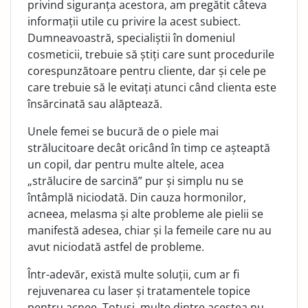
privind siguranța acestora, am pregătit câ­teva
informații utile cu privire la acest subiect.
Dumneavoas­tră, specialiștii în domeniul
cosmeticii, trebuie să știți care sunt procedurile
corespunzătoare pentru cliente, dar și cele pe
care trebuie să le evitați atunci când clienta este
însărci­nată sau alăptează.
Unele femei se bucură de o piele mai
strălucitoare decât oricând în timp ce așteaptă
un copil, dar pentru multe alte­le, acea
„strălucire de sarcină” pur și simplu nu se
întâmplă niciodată. Din cauza hormonilor,
acneea, melasma și alte probleme ale pielii se
manifestă adesea, chiar și la femeile care nu au
avut niciodată astfel de probleme.
Într-adevăr, există multe soluții, cum ar fi
rejuvenarea cu la­ser și tratamentele topice
pentru acnee. Totuși, multe dintre acestea nu