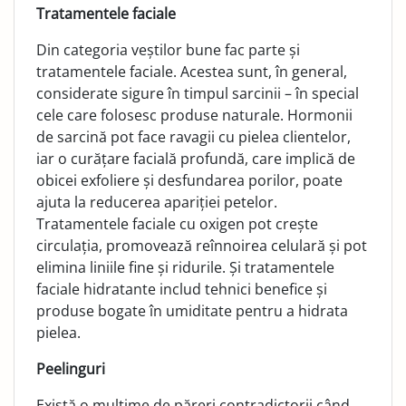
Tratamentele faciale
Din categoria veștilor bune fac parte și
tratamentele faciale. Acestea sunt, în general,
considerate sigure în timpul sarcinii – în special
cele care folosesc produse naturale. Hormonii
de sarcină pot face ravagii cu pielea clientelor,
iar o curăța­re facială profundă, care implică de
obicei exfoliere și des­fundarea porilor, poate
ajuta la reducerea apariției petelor.
Tratamentele faciale cu oxigen pot crește
circulația, promo­vează reînnoirea celulară și pot
elimina liniile fine și ridurile. Și tratamentele
faciale hidratante includ tehnici benefice și
produse bogate în umiditate pentru a hidrata
pielea.
Peelinguri
Există o mulțime de păreri contradictorii când