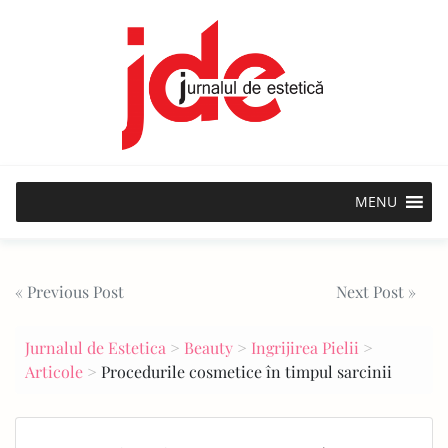
Skip
to
content
MENU
Post
« Previous Post
Next Post »
navigation
Jurnalul de Estetica
>
Beauty
>
Ingrijirea Pielii
>
Articole
>
Procedurile cosmetice în timpul sarcinii