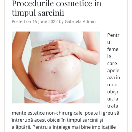
Procedurile cosmetice în
timpul sarcinii
Posted on
15 June 2022
by
Gabriela Admin
Pentr
u
femei
le
care
apele
ază în
mod
obișn
uit la
trata
mente estetice non-chirurgicale, poate fi greu să
întrerupă acest obicei în timpul sarcinii și
alăptării. Pentru a înțelege mai bine implicațiile