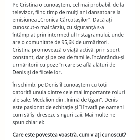
Pe Cristina o cunoaștem, cel mai probabil, de la
televizor, fiind timp de mulți ani dansatoare la
emisiunea „Cronica Cârcotașilor”. Dacă ați
cunoscut-o mai târziu, cu siguranță s-a
întâmplat prin intermediul Instagramului, unde
are o comunitate de 95,6K de urmăritori.
Cristina promovează o viață activă, prin sport
constant, dar și pe cea de familie, încântându-și
urmăritorii cu poze în care se află alături de
Denis și de fiicele lor.
În schimb, pe Denis îl cunoaștem cu toții
datorită unuia dintre cele mai importante roluri
ale sale: Medalion din „Inimă de țigan”. Denis
este pasionat de echitație și îi învață pe oameni
cum să își dreseze singuri caii. Mai multe ne
spun chiar ei:
Care este povestea voastră, cum v-ați cunoscut?