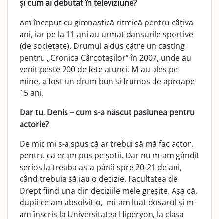
și cum ai debutat în televiziune?
Am început cu gimnastică ritmică pentru câțiva
ani, iar pe la 11 ani au urmat dansurile sportive
(de societate). Drumul a dus către un casting
pentru „Cronica Cârcotașilor” în 2007, unde au
venit peste 200 de fete atunci. M-au ales pe
mine, a fost un drum bun și frumos de aproape
15 ani.
Dar tu, Denis – cum s-a născut pasiunea pentru
actorie?
De mic mi s-a spus că ar trebui să mă fac actor,
pentru că eram pus pe șotii. Dar nu m-am gândit
serios la treaba asta până spre 20-21 de ani,
când trebuia să iau o decizie, Facultatea de
Drept fiind una din deciziile mele greșite. Așa că,
după ce am absolvit-o, mi-am luat dosarul și m-
am înscris la Universitatea Hiperyon, la clasa