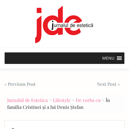
Skip
to
content
MENU
Post
« Previous Post
Next Post »
navigation
Jurnalul de Estetica
>
Lifestyle
>
De vorba cu
>
În
familia Cristinei și a lui Denis Ștefan