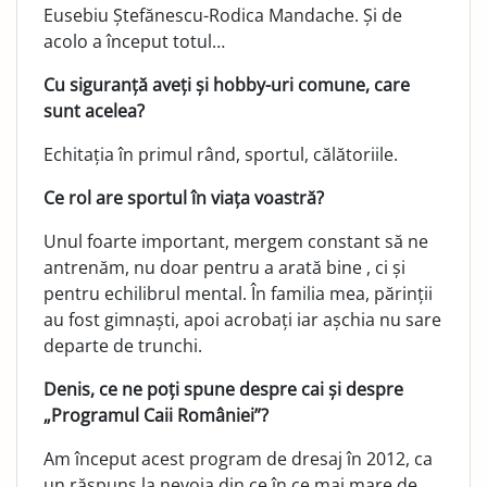
Eusebiu Ștefănescu-Rodica Mandache. Și de
acolo a început totul…
Cu siguranță aveți și hobby-uri comune, care
sunt acelea?
Echitația în primul rând, sportul, călătoriile.
Ce rol are sportul în viața voastră?
Unul foarte important, mergem constant să ne
antrenăm, nu doar pentru a arată bine , ci și
pentru echilibrul mental. În familia mea, părinții
au fost gimnaști, apoi acrobați iar așchia nu sare
departe de trunchi.
Denis, ce ne poți spune despre cai și despre
„Programul Caii României”?
Am început acest program de dresaj în 2012, ca
un răspuns la nevoia din ce în ce mai mare de