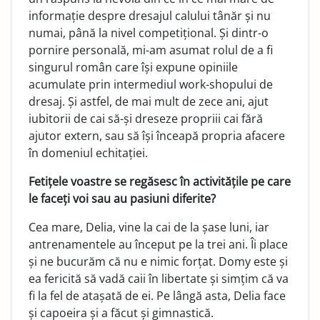
informație despre dresajul calului tânăr și nu
numai, până la nivel competițional. Și dintr-o
pornire personală, mi-am asumat rolul de a fi
singurul român care își expune opiniile
acumulate prin intermediul work-shopului de
dresaj. Și astfel, de mai mult de zece ani, ajut
iubitorii de cai să-și dreseze propriii cai fără
ajutor extern, sau să își înceapă propria afacere
în domeniul echitației.
Fetițele voastre se regăsesc în activitățile pe care
le faceți voi sau au pasiuni diferite?
Cea mare, Delia, vine la cai de la șase luni, iar
antrenamentele au început pe la trei ani. Îi place
și ne bucurăm că nu e nimic forțat. Domy este și
ea fericită să vadă caii în libertate și simțim că va
fi la fel de atașată de ei. Pe lângă asta, Delia face
și capoeira și a făcut și gimnastică.