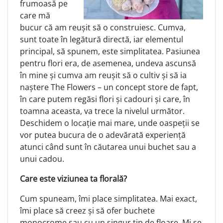
frumoasă pe
care mă
bucur că am reușit să o construiesc. Cumva,
sunt toate în legătură directă, iar elementul
principal, să spunem, este simplitatea. Pasiunea
pentru flori era, de asemenea, undeva ascunsă
în mine și cumva am reușit să o cultiv și să ia
naștere The Flowers – un concept store de fapt,
în care putem regăsi flori și cadouri și care, în
toamna aceasta, va trece la nivelul următor.
Deschidem o locație mai mare, unde oaspeții se
vor putea bucura de o adevărată experiență
atunci când sunt în căutarea unui buchet sau a
unui cadou.
Care este viziunea ta florală?
Cum spuneam, îmi place simplitatea. Mai exact,
îmi place să creez și să ofer buchete
monocrome sau cu un singur tip de floare. Mi se