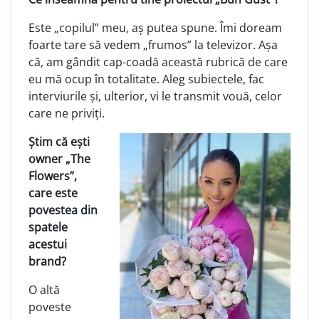
Este „copilul” meu, aș putea spune. Îmi doream
foarte tare să vedem „frumos” la televizor. Așa
că, am gândit cap-coadă această rubrică de care
eu mă ocup în totalitate. Aleg subiectele, fac
interviurile și, ulterior, vi le transmit vouă, celor
care ne priviți.
Știm că ești
owner „The
Flowers”,
care este
povestea din
spatele
acestui
brand?
O altă
poveste