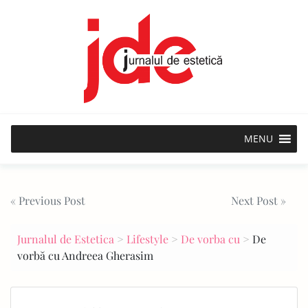
Skip
to
content
MENU
Post
« Previous Post
Next Post »
navigation
Jurnalul de Estetica
>
Lifestyle
>
De vorba cu
>
De
vorbă cu Andreea Gherasim