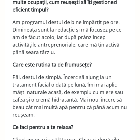
multe ocupații, cum reușești să îți gestionezi
eficient timpul?
Am programul destul de bine împărțit pe ore.
Dimineața sunt la redacție și mă focusez pe ce
am de făcut acolo, iar după prânz încep
activitățile antreprenoriale, care mă țin activă
până seara târziu.
Care este rutina ta de frumusețe?
Păi, destul de simplă. Încerc să ajung la un
tratament facial o dată pe lună, îmi mai aplic
măști naturale acasă, de exemplu cu miere sau
cafea și o cremă hidratantă. Mai nou, încerc să
beau cât mai multă apă pentru că până acum nu
reușeam.
Ce faci pentru a te relaxa?
Când am ocazia, călătoresc. Chiar și două zile