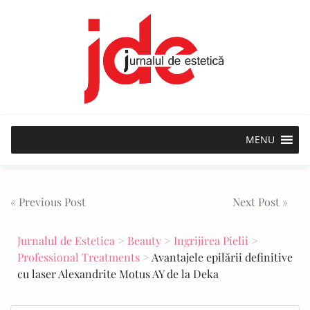
Skip
to
content
MENU
Post
« Previous Post
Next Post »
navigation
Jurnalul de Estetica
>
Beauty
>
Ingrijirea Pielii
>
Professional Treatments
>
Avantajele epilării definitive
cu laser Alexandrite Motus AY de la Deka