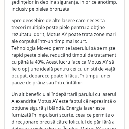
ședințelor in deplina siguranța, in orice anotimp,
inclusiv pe pielea bronzata.
Spre deosebire de alte lasere care necesită
treceri multiple peste piele pentru a obține
rezultatul dorit, Motus AY poate trata zone mari
ale corpului într-un timp mai scurt.
Tehnologia Moveo permite laserului să se miște
rapid peste piele, reducând timpul de tratament
cu până la 40%. Acest lucru face ca Motus AY să
fie o opțiune ideală pentru cei cu un stil de viață
ocupat, deoarece poate fi făcut în timpul unei
pauze de prânz sau între întâlniri.
Un alt beneficiu al îndepărtării părului cu laserul
Alexandrite Motus AY este faptul că reprezintă o
opțiune sigură și blândă. Energia laser este
furnizată în impulsuri scurte, ceea ce permite o
direcționare precisă către foliculul de păr fără a
deteriora pielea din jur. În plus, Motus AY are un