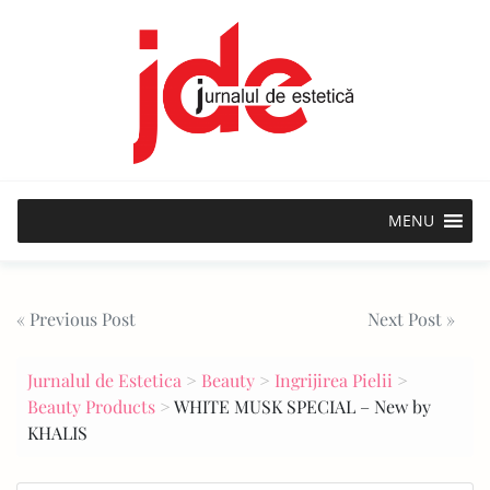
Skip
to
content
MENU
Post
« Previous Post
Next Post »
navigation
Jurnalul de Estetica
>
Beauty
>
Ingrijirea Pielii
>
Beauty Products
>
WHITE MUSK SPECIAL – New by
KHALIS