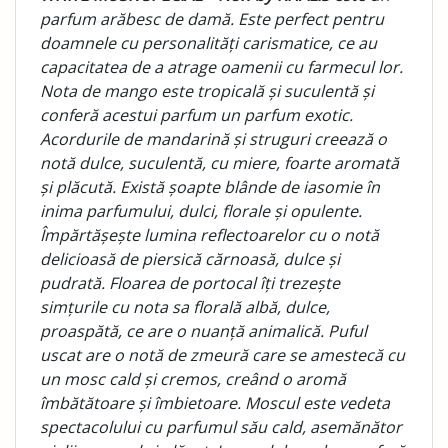
parfum arăbesc de damă. Este perfect pentru
doamnele cu personalități carismatice, ce au
capacitatea de a atrage oamenii cu farmecul lor.
Nota de mango este tropicală și suculentă și
conferă acestui parfum un parfum exotic.
Acordurile de mandarină și struguri creează o
notă dulce, suculentă, cu miere, foarte aromată
și plăcută. Există șoapte blânde de iasomie în
inima parfumului, dulci, florale și opulente.
Împărtășește lumina reflectoarelor cu o notă
delicioasă de piersică cărnoasă, dulce și
pudrată. Floarea de portocal îți trezește
simțurile cu nota sa florală albă, dulce,
proaspătă, ce are o nuanță animalică. Puful
uscat are o notă de zmeură care se amestecă cu
un mosc cald și cremos, creând o aromă
îmbătătoare și îmbietoare. Moscul este vedeta
spectacolului cu parfumul său cald, asemănător