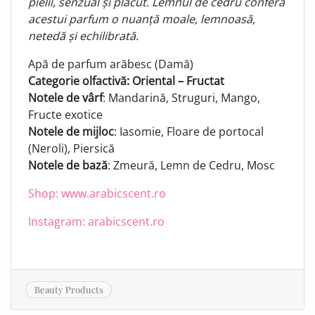
pielii, senzual și plăcut. Lemnul de cedru conferă
acestui parfum o nuanță moale, lemnoasă,
netedă și echilibrată.
Apă de parfum arăbesc (Damă)
Categorie olfactivă: Oriental – Fructat
Notele de vârf
: Mandarină, Struguri, Mango,
Fructe exotice
Notele de mijloc
: Iasomie, Floare de portocal
(Neroli), Piersică
Notele de bază
: Zmeură, Lemn de Cedru, Mosc
Shop: www.arabicscent.ro
Instagram: arabicscent.ro
Beauty Products