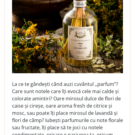
La ce te gândești când auzi cuvântul ,,parfum’’?
Care sunt notele care îți evocă cele mai calde și
colorate amintiri? Oare mirosul dulce de flori de
caise și cireșe, oare aroma fresh de citrice și
mosc, sau poate îți place mirosul de lavandă și
flori de câmp? Iubești parfumurile cu note florale
sau fructate, îți place să te joci cu notele
condimentate, oricare e pasiunea ta, oricum