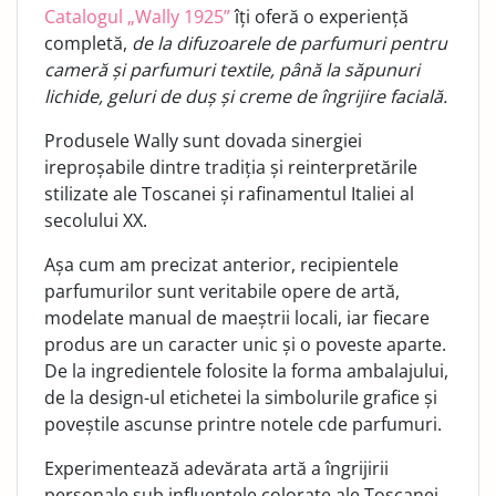
Catalogul „Wally 1925”
îți oferă o experiență
completă,
de la difuzoarele de parfumuri pentru
cameră și parfumuri textile, până la săpunuri
lichide, geluri de duș și creme de îngrijire facială.
Produsele Wally sunt dovada sinergiei
ireproșabile dintre tradiția și reinterpretările
stilizate ale Toscanei și rafinamentul Italiei al
secolului XX.
Așa cum am precizat anterior, recipientele
parfumurilor sunt veritabile opere de artă,
modelate manual de maeștrii locali, iar fiecare
produs are un caracter unic și o poveste aparte.
De la ingredientele folosite la forma ambalajului,
de la design-ul etichetei la simbolurile grafice și
poveștile ascunse printre notele cde parfumuri.
Experimentează adevărata artă a îngrijirii
personale sub influențele colorate ale Toscanei