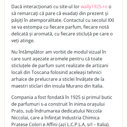
Dacă interacționati cu site-ul lor
wally1925.ro
o
să remarcați că pare că evadați din prezent și
pășiți în atemporalitate. Contactul cu secolul XXI
se va estompa cu fiecare parfum, fiecare notă
delicată și aromată, cu fiecare sticluță pe care o
veți atinge.
Nu întâmplător am vorbit de modul vizual în
care sunt așezate aromele pentru că toate
sticluțele de parfum sunt realizate de artizani
locali din Toscana folosind aceleași tehnici
arhaice de prelucrare a sticlei învățate de la
maestri sticlari din insula Murano din Italia.
Compania a fost fondată în 1925 și primul butic
de parfumuri s-a construit în inima orașului
Prato, sub îndrumarea dedicatului Niccola
Niccolai, care a înființat Industria Chimica
Pratese Colori e Affini (azi L.C.P.L.A. srl – Italia).