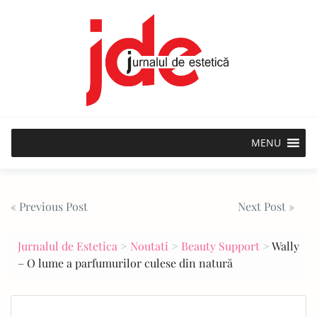
Skip
to
content
MENU
Post
« Previous Post
Next Post »
navigation
Jurnalul de Estetica
>
Noutati
>
Beauty Support
>
Wally
– O lume a parfumurilor culese din natură