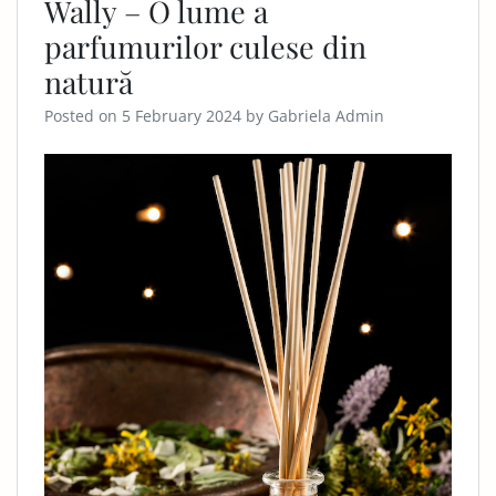
Wally – O lume a
parfumurilor culese din
natură
Posted on
5 February 2024
by
Gabriela Admin