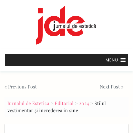
Skip
to
content
MENU
Post
« Previous Post
Next Post »
navigation
Jurnalul de Estetica
>
Editorial
>
2024
>
Stilul
vestimentar și încrederea în sine