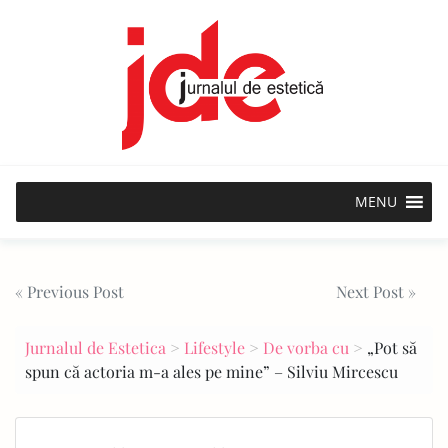
Skip
to
content
MENU
Post
« Previous Post
Next Post »
navigation
Jurnalul de Estetica
>
Lifestyle
>
De vorba cu
>
„Pot să
spun că actoria m-a ales pe mine” – Silviu Mircescu