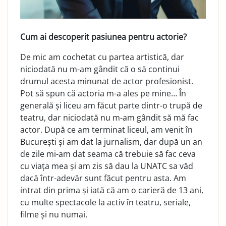
Cum ai descoperit pasiunea pentru actorie?
De mic am cochetat cu partea artistică, dar
niciodată nu m-am gândit că o să continui
drumul acesta minunat de actor profesionist.
Pot să spun că actoria m-a ales pe mine… În
generală și liceu am făcut parte dintr-o trupă de
teatru, dar niciodată nu m-am gândit să mă fac
actor. După ce am terminat liceul, am venit în
București și am dat la jurnalism, dar după un an
de zile mi-am dat seama că trebuie să fac ceva
cu viața mea și am zis să dau la UNATC sa văd
dacă într-adevăr sunt făcut pentru asta. Am
intrat din prima și iată că am o carieră de 13 ani,
cu multe spectacole la activ în teatru, seriale,
filme și nu numai.