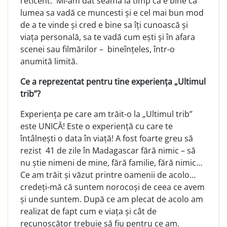
reticent. Mi-am dat seama la timp că e bine ca
lumea sa vadă ce muncesti și e cel mai bun mod
de a te vinde și cred e bine sa îți cunoască și
viața personală, sa te vadă cum ești și în afara
scenei sau filmărilor – bineînțeles, într-o
anumită limită.
Ce a reprezentat pentru tine experiența „Ultimul
trib”?
Experiența pe care am trăit-o la „Ultimul trib”
este UNICĂ! Este o experiență cu care te
întâlnești o data în viață! A fost foarte greu să
rezist 41 de zile în Madagascar fără nimic – să
nu știe nimeni de mine, fără familie, fără nimic…
Ce am trăit și văzut printre oamenii de acolo…
credeți-mă că suntem norocoși de ceea ce avem
și unde suntem. După ce am plecat de acolo am
realizat de fapt cum e viața și cât de
recunoscător trebuie să fiu pentru ce am.