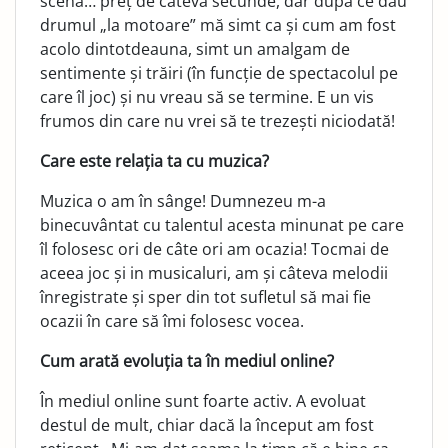
scenă… preț de câteva secunde, dar după ce dau
drumul „la motoare” mă simt ca și cum am fost
acolo dintotdeauna, simt un amalgam de
sentimente și trăiri (în funcție de spectacolul pe
care îl joc) și nu vreau să se termine. E un vis
frumos din care nu vrei să te trezești niciodată!
Care este relația ta cu muzica?
Muzica o am în sânge! Dumnezeu m-a
binecuvântat cu talentul acesta minunat pe care
îl folosesc ori de câte ori am ocazia! Tocmai de
aceea joc și in musicaluri, am și câteva melodii
înregistrate și sper din tot sufletul să mai fie
ocazii în care să îmi folosesc vocea.
Cum arată evoluția ta în mediul online?
În mediul online sunt foarte activ. A evoluat
destul de mult, chiar dacă la început am fost