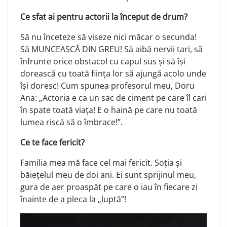
Ce sfat ai pentru actorii la început de drum?
Să nu înceteze să viseze nici măcar o secunda!
Să MUNCEASCĂ DIN GREU! Să aibă nervii tari, să
înfrunte orice obstacol cu capul sus și să își
dorească cu toată ființa lor să ajungă acolo unde
își doresc! Cum spunea profesorul meu, Doru
Ana: „Actoria e ca un sac de ciment pe care îl cari
în spate toată viața! E o haină pe care nu toată
lumea riscă să o îmbrace!”.
Ce te face fericit?
Familia mea mă face cel mai fericit. Soția și
băiețelul meu de doi ani. Ei sunt sprijinul meu,
gura de aer proaspăt pe care o iau în fiecare zi
înainte de a pleca la „luptă”!