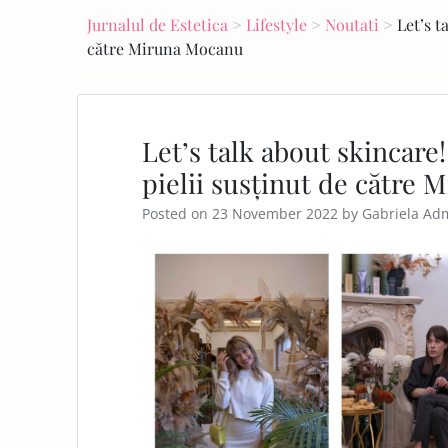
navigation
Jurnalul de Estetica
>
Lifestyle
>
Noutati
>
Let’s t
E
către Miruna Mocanu
PA
GE
Let’s talk about skincare
pielii susținut de către
Posted on
23 November 2022
by
Gabriela Ad