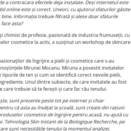
 a contracara efectele deja instalate. Deși internetul este
il online este și corect. Uneori, cu ajutorul sfaturilor găsite
ine. Informația trebuie filtrată și alese doar sfaturile
 face asta?
 chimist de profesie, pasionată de industria frumuseții, cu
selor cosmetice la activ, a susținut un workshop de skincare
pasionaților de îngrijire a pielii și cosmetice care s-au
unoștințele Mirunei Mocanu. Miruna a povestit invitatelor
tipurile de ten și cum se identifică corect nevoile pielii,
ingrediente. Unul dintre subiecte, de care invitatele au fost
 care trebuie să te ferești și care fac rău tenului.
ște, sunt prezente peste tot pe internet și chiar
entru că asta au învățat la școală, sunt create din rațiuni
produselor cosmetice de îngrijire pentru acasă, nu ajută cu
i. Tehnologia Skin Instant de la Biologique Recherche, pe
care sunt necesitățile tenului la momentul analizei.