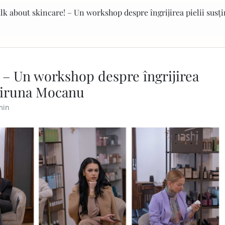
alk about skincare! – Un workshop despre îngrijirea pielii susț
! – Un workshop despre îngrijirea
 Miruna Mocanu
min