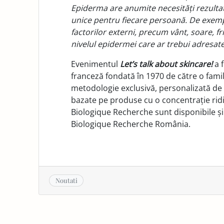
Epiderma are anumite necesități rezultate
unice pentru fiecare persoană. De exempl
factorilor externi, precum vânt, soare, fri
nivelul epidermei care ar trebui adresate
Evenimentul
Let’s talk about skincare!
a 
franceză fondată în 1970 de către o famili
metodologie exclusivă, personalizată de 
bazate pe produse cu o concentrație ridi
Biologique Recherche sunt disponibile și î
Biologique Recherche România.
Noutati