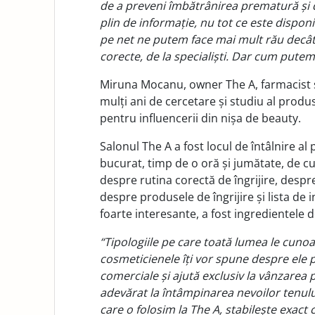
de a preveni îmbătrânirea prematură și de
plin de informație, nu tot ce este disponib
pe net ne putem face mai mult rău decât b
corecte, de la specialiști. Dar cum putem
Miruna Mocanu, owner The A, farmacist și
mulți ani de cercetare și studiu al produ
pentru influencerii din nișa de beauty.
Salonul The A a fost locul de întâlnire al 
bucurat, timp de o oră și jumătate, de c
despre rutina corectă de îngrijire, despre 
despre produsele de îngrijire și lista de 
foarte interesante, a fost ingredientele de
“Tipologiile pe care toată lumea le cunoa
cosmeticienele îți vor spune despre ele p
comerciale și ajută exclusiv la vânzarea 
adevărat la întâmpinarea nevoilor tenulu
care o folosim la The A, stabilește exact 