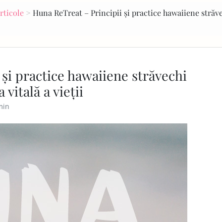
rticole
>
Huna ReTreat – Principii și practice hawaiiene străv
și practice hawaiiene străvechi
vitală a vieții
min