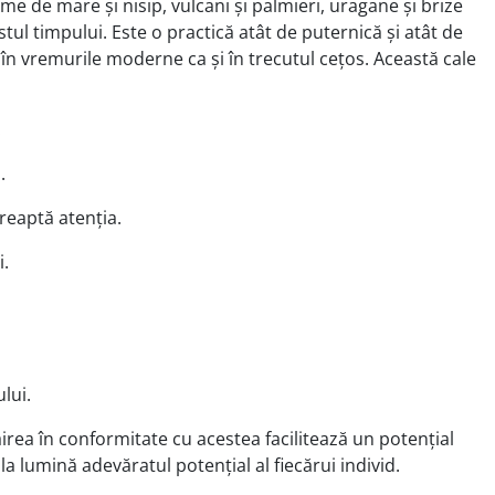
ume de mare și nisip, vulcani și palmieri, uragane și brize
tul timpului. Este o practică atât de puternică și atât de
e în vremurile moderne ca și în trecutul cețos. Această cale
.
.
reaptă atenția.
i.
lui.
ăirea în conformitate cu acestea facilitează un potențial
la lumină adevăratul potențial al fiecărui individ.