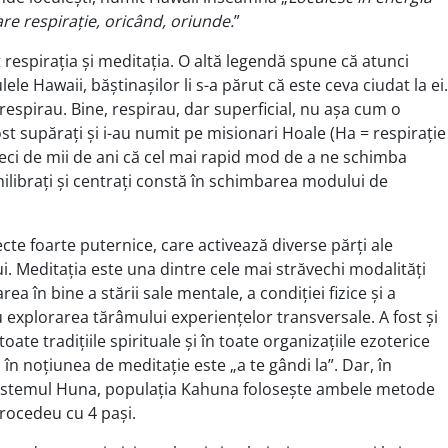
are respirație, oricând, oriunde.
”
respirația și meditația. O altă legendă spune că atunci
lele Hawaii, băștinașilor li s-a părut că este ceva ciudat la ei.
 respirau. Bine, respirau, dar superficial, nu așa cum o
st supărați și i-au numit pe misionari Hoale (Ha = respirație
 zeci de mii de ani că cel mai rapid mod de a ne schimba
ilibrați și centrați constă în schimbarea modului de
cte foarte puternice, care activează diverse părți ale
ui. Meditația este una dintre cele mai străvechi modalități
în bine a stării sale mentale, a condiției fizice și a
 explorarea tărâmului experiențelor transversale. A fost și
toate tradițiile spirituale și în toate organizațiile ezoterice
în noțiunea de meditație este „a te gândi la”. Dar, în
n sistemul Huna, populația Kahuna folosește ambele metode
procedeu cu 4 pași.