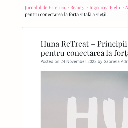
navigation
Jurnalul de Estetica
>
Beauty
>
Ingrijirea Pielii
>
A
E
pentru conectarea la forța vitală a vieții
PA
GE
Huna ReTreat – Principii 
pentru conectarea la forța 
Posted on
24 November 2022
by
Gabriela Ad