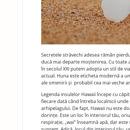
Secretele străvechi adesea rămân pierdut
ducă mai departe moștenirea. Cu toate ac
în secolul XXI putem adopta un stil de vi
actual. Huna este eticheta modernă a une
ale omenirii și probabil cea mai veche artă
Legenda insulelor Hawaii începe cu căpita
fiecare dată când întreba localnicii unde
arhipelagului. De fapt, Hawaii nu este doa
dorințe. Este un loc în interiorul tău, ori
respirație, „wai” înseamnă apă, dar este 
suprem. Adică, locul din interiorul tău, 