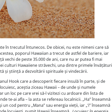
e în trecutul întunecos. De obicei, nu este nimeni care să
estea, poporul Hawaiian a trecut de astfel de bariere, iar
ață vechi de peste 35.000 de ani, care nu ar putea fi mai
i culturi Hawaiiene străvechi, una dintre primele învățături
 și știință a dezvoltării spirituale și vindecării.
nul Hook care a descoperit fiecare insulă în parte, și de
 locuiesc, aceștia ziceau Hawaii – de unde și numele
r un loc pe care vrei să-l vizitezi cu ardoare din lista de
unde te-ai afla – la asta se refereau localnicii. „Ha” înseamnă
și un cod pentru „Mana” sau energia vieții, iar „‘i” înseamnă
unde locuiești, numit Hawaii înseamnă „
Locuiesc în energia