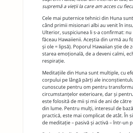
supremă a vieții la care am acces cu fiec
Cele mai puternice tehnici din Huna sunt 
când primii misionari albi au venit în insu
Ulterior, suspiciunea li s-a confirmat: nu
făceau Hawaiienii. Aceștia din urmă au fo
și ole = lipsă). Poporul Hawaiian știe de
starea emoțională, de a deveni calmi, ech
respirație.
Meditațiile din Huna sunt multiple, cu efe
corpului pe lângă părți ale inconștientul
cunoscute pentru om pentru transformarea 
circumstanțelor exterioare, dar și pentru
este folosită de mii și mii de ani de către 
din lume. Pentru mulți, interesul de bază 
practică, este mai complicat de atât. Î
de meditație – pasivă și activă – într-un 