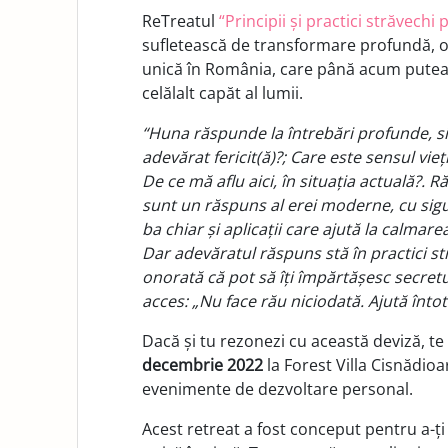
ReTreatul
“Principii și practici străvechi 
sufletească de transformare profundă, ofe
unică în România, care până acum putea fi
celălalt capăt al lumii.
“Huna răspunde la întrebări profunde, sil
adevărat fericit(ă)?; Care este sensul vie
De ce mă aflu aici, în situația actuală?. R
sunt un răspuns al erei moderne, cu sigura
ba chiar și aplicații care ajută la calmar
Dar adevăratul răspuns stă în practici stră
onorată că pot să îți împărtășesc secret
acces: „Nu face rău niciodată. Ajută înto
Dacă și tu rezonezi cu această deviză, te 
decembrie 2022
la Forest Villa Cisnădioa
evenimente de dezvoltare personal.
Acest retreat a fost conceput pentru a-ți o