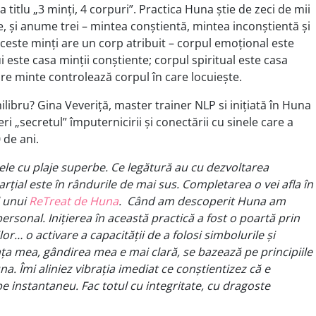
 titlu „3 minți, 4 corpuri”. Practica Huna știe de zeci de mii
, și anume trei – mintea conștientă, mintea inconștientă și
ceste minți are un corp atribuit – corpul emoțional este
i este casa minții conștiente; corpul spiritual este casa
care minte controlează corpul în care locuiește.
libru? Gina Veveriță, master trainer NLP si inițiată în Huna
ri „secretul” împuternicirii și conectării cu sinele care a
 de ani.
ulele cu plaje superbe. Ce legătură au cu dezvoltarea
rțial este în rândurile de mai sus. Completarea o vei afla în
l unui
ReTreat de Huna
. Când am descoperit Huna am
rsonal. Inițierea în această practică a fost o poartă prin
r… o activare a capacității de a folosi simbolurile și
ța mea, gândirea mea e mai clară, se bazează pe principiile
na. Îmi aliniez vibrația imediat ce conștientizez că e
 instantaneu. Fac totul cu integritate, cu dragoste