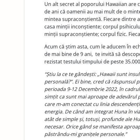
Un alt secret al poporului Hawaiian are ca
de ani că oamenii au mai mult de o minte
mintea supraconștientă. Fiecare dintre a
casa minții inconștiente; corpul psihiculu
minții supraconștiente; corpul fizic. Fie
Acum că știm asta, cum le aducem în echi
de mai bine de 9 ani, te invită să descope
rezistat testului timpului de peste 35.000
“Știu la ce te gândești: „Hawaii sunt ins
personală?”. Ei bine, cred că răspunsul pa
perioada 9-12 Decembrie 2022, în cadru
simțit ca sunt mai aproape de adevărul pe
care m-am conectat cu linia descendențilo
energia. De când am integrat Huna în via
atât de simple și, totuși, profunde ale Hu
necesar. Orice gând se manifesta aproape
păstrându-mi granițele personale.”