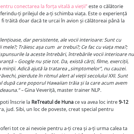
pentru conectarea la forța vitală a vieții”
este o călătorie
rindu-ți prilejul de a-ți schimba viața. Este o experiență
 trăită doar dacă te urcai în avion și călătoreai până la
ențioase, dar persistente, ale vocii interioare: Sunt cu
ții mele?; Trăiesc așa cum ar trebui?; Ce fac cu viața mea?;
ăspunsurile la aceste întrebări, întrebările vocii interioare nu
nță – Google nu știe tot. Da, există cărți, filme, exerciții,
ea minții. Adică ajută la tratarea „simptomelor”, nu cauzei.
vechi, pierdute în ritmul alert al vieții secolului XXI. Sunt
ul după care poporul Hawaiian trăia și la care acum avem
tdeauna.” –
Gina Veveriță, master trainer NLP.
poti înscrie la
ReTreatul de Huna
ce va avea loc intre
9-12
ra, jud. Sibi, un loc de poveste, creat special pentru
feri tot ce ai nevoie pentru a-ți crea și a-ți urma calea ta