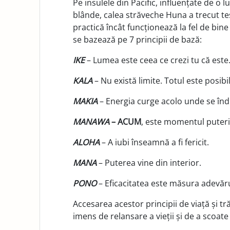
Pe insulele din Pacific, influențate de o l
blânde, calea străveche Huna a trecut tes
practică încât funcționează la fel de bin
se bazează pe 7 principii de bază:
IKE
– Lumea este ceea ce crezi tu că este
KALA
– Nu există limite. Totul este posibil
MAKIA
– Energia curge acolo unde se înd
MANAWA
– ACUM
, este momentul puteri
ALOHA
– A iubi înseamnă a fi fericit.
MANA
– Puterea vine din interior.
PONO
– Eficacitatea este măsura adevăru
Accesarea acestor principii de viață și tr
imens de relansare a vieții și de a scoate 