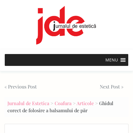
Skip
to
content
MENU
Post
« Previous Post
Next Post »
navigation
Jurnalul de Estetica
>
Coafura
>
Articole
>
Ghidul
corect de folosire a balsamului de păr