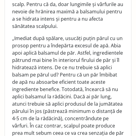
scalp. Pentru că da, doar lungimile și vârfurile au
nevoie de hrănirea maximă a balsamului pentru
a se hidrata intens și pentru a nu afecta
sănătatea scalpului.
„Imediat după spălare, usucăți puțin părul cu un
prosop pentru a îndepărta excesul de apă. Abia
apoi aplică balsamul de păr. Astfel, ingredientele
pătrund mai bine în interiorul firului de păr și îl
hidratează intens. De ce nu trebuie să aplici
balsam pe părul ud? Pentru că un păr îmbibat
de apă nu absoarbe eficient toate aceste
ingrediente benefice. Totodată, încearcă să nu
aplici balsamul la rădăcini. Dacă ai păr lung,
atunci trebuie să aplici produsul de la jumătatea
părului în jos (păstrează minimum o distanță de
4-5 cm de la rădăcină), concentrândute pe
vârfuri. În caz contrar, scalpul poate produce
prea mult sebum ceea ce va crea senzația de păr