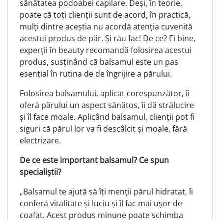
sănătatea podoabei capilare. Deși, în teorie,
poate că toți clienții sunt de acord, în practică,
mulți dintre aceștia nu acordă atenția cuvenită
acestui produs de păr. Și rău fac! De ce? Ei bine,
experții în beauty recomandă folosirea acestui
produs, susținând că balsamul este un pas
esențial în rutina de de îngrijire a părului.
Folosirea balsamului, aplicat corespunzător, îi
oferă părului un aspect sănătos, îi dă strălucire
și îl face moale. Aplicând balsamul, clienții pot fi
siguri că părul lor va fi descâlcit și moale, fără
electrizare.
De ce este important balsamul? Ce spun
specialiștii?
„Balsamul te ajută să îți menții părul hidratat, îi
conferă vitalitate și luciu și îl fac mai ușor de
coafat. Acest produs minune poate schimba