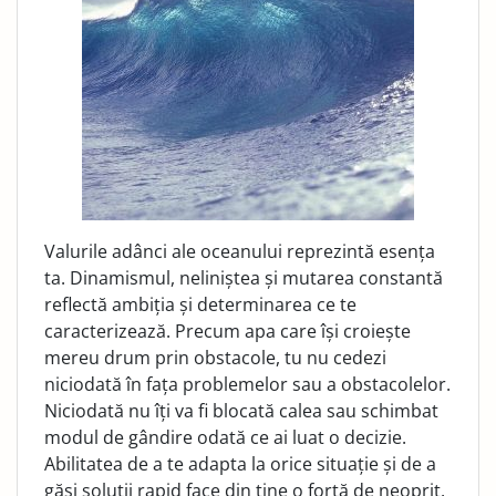
Valurile adânci ale oceanului reprezintă esența
ta. Dinamismul, neliniștea și mutarea constantă
reflectă ambiția și determinarea ce te
caracterizează. Precum apa care își croiește
mereu drum prin obstacole, tu nu cedezi
niciodată în fața problemelor sau a obstacolelor.
Niciodată nu îți va fi blocată calea sau schimbat
modul de gândire odată ce ai luat o decizie.
Abilitatea de a te adapta la orice situație și de a
găsi soluții rapid face din tine o forță de neoprit.