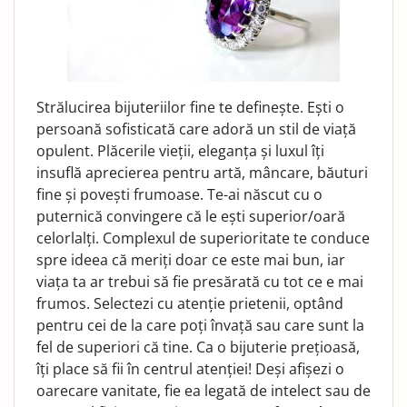
Strălucirea bijuteriilor fine te definește. Ești o
persoană sofisticată care adoră un stil de viață
opulent. Plăcerile vieții, eleganța și luxul îți
insuflă aprecierea pentru artă, mâncare, băuturi
fine și povești frumoase. Te-ai născut cu o
puternică convingere că le ești superior/oară
celorlalți. Complexul de superioritate te conduce
spre ideea că meriți doar ce este mai bun, iar
viața ta ar trebui să fie presărată cu tot ce e mai
frumos. Selectezi cu atenție prietenii, optând
pentru cei de la care poți învață sau care sunt la
fel de superiori că tine. Ca o bijuterie prețioasă,
îți place să fii în centrul atenției! Deși afișezi o
oarecare vanitate, fie ea legată de intelect sau de