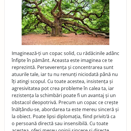
Imaginează-ți un copac solid, cu rădăcinile adânc
înfipte în pământ. Aceasta este imaginea ce te
reprezintă. Perseverența și concentrarea sunt
atuurile tale, iar tu nu renunți niciodată până nu
îți atingi scopul. Cu toate acestea, insistența și
agresivitatea pot crea probleme în calea ta, iar
rezistența la schimbări poate fi un avantaj și un
obstacol deopotrivă. Precum un copac ce crește
înălțându-se, abordarea ta este mereu sinceră și
la obiect. Poate lipsi diplomația, fiind privit/ă ca
o persoană directă sau insensibilă. Cu toate
acestea, oferi mereu opinii sincere și directe,