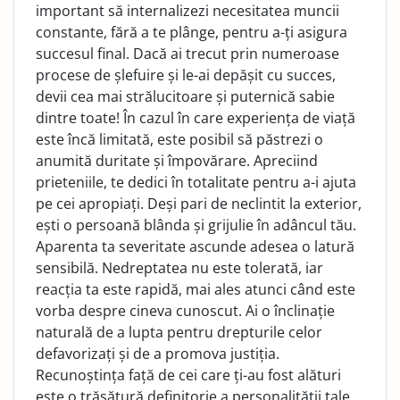
important să internalizezi necesitatea muncii
constante, fără a te plânge, pentru a-ți asigura
succesul final. Dacă ai trecut prin numeroase
procese de șlefuire și le-ai depășit cu succes,
devii cea mai strălucitoare și puternică sabie
dintre toate! În cazul în care experiența de viață
este încă limitată, este posibil să păstrezi o
anumită duritate și împovărare. Apreciind
prieteniile, te dedici în totalitate pentru a-i ajuta
pe cei apropiați. Deși pari de neclintit la exterior,
ești o persoană blânda și grijulie în adâncul tău.
Aparenta ta severitate ascunde adesea o latură
sensibilă. Nedreptatea nu este tolerată, iar
reacția ta este rapidă, mai ales atunci când este
vorba despre cineva cunoscut. Ai o înclinație
naturală de a lupta pentru drepturile celor
defavorizați și de a promova justiția.
Recunoștința față de cei care ți-au fost alături
este o trăsătură definitorie a personalității tale.