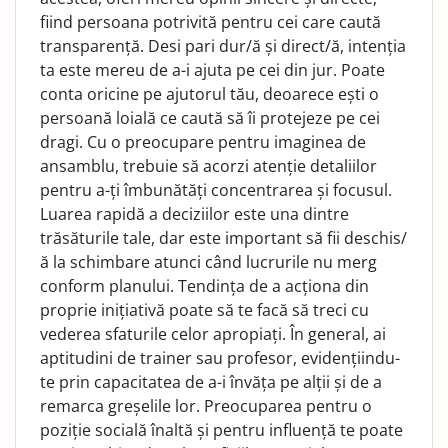
fiind persoana potrivită pentru cei care caută
transparență. Desi pari dur/ă și direct/ă, intenția
ta este mereu de a-i ajuta pe cei din jur. Poate
conta oricine pe ajutorul tău, deoarece ești o
persoană loială ce caută să îi protejeze pe cei
dragi. Cu o preocupare pentru imaginea de
ansamblu, trebuie să acorzi atenție detaliilor
pentru a-ți îmbunătăți concentrarea și focusul.
Luarea rapidă a deciziilor este una dintre
trăsăturile tale, dar este important să fii deschis/
ă la schimbare atunci când lucrurile nu merg
conform planului. Tendința de a acționa din
proprie inițiativă poate să te facă să treci cu
vederea sfaturile celor apropiați. În general, ai
aptitudini de trainer sau profesor, evidențiindu-
te prin capacitatea de a-i învăța pe alții și de a
remarca greșelile lor. Preocuparea pentru o
poziție socială înaltă și pentru influență te poate