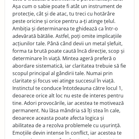
Așa cum o sabie poate fi atât un instrument de
protecție, cât și de atac, tu treci cu hotărâre
peste oricine și orice pentru a-ți atinge țelul.
Ambiția și determinarea te ghidează ca într-o
adevărată bătălie. Astfel, poți omite implicațiile
acțiunilor tale. Până când devii un metal șlefuit,
forma ta brută poate caută încă direcție, scop și
determinare în viață. Mintea ageră preferă o
abordare sistematică, iar claritatea trebuie să fie
scopul principal al gândirii tale. Numai prin
claritate și focus vei atinge succesul în viață.
Instinctul te conduce întotdeauna către locul 1,
deoarece orice alt loc nu este de interes pentru
tine. Adori provocările, iar acestea te motivează
permanent. Nu lăsa mândria să îți stea în cale,
deoarece aceasta poate afecta logica și
abilitatea de a rezolva problemele cu ușurință.
Emoțiile devin intense în conflict, iar acestea te