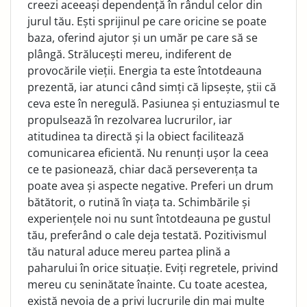
creezi aceeași dependență în rândul celor din
jurul tău. Ești sprijinul pe care oricine se poate
baza, oferind ajutor și un umăr pe care să se
plângă. Strălucești mereu, indiferent de
provocările vieții. Energia ta este întotdeauna
prezentă, iar atunci când simți că lipsește, știi că
ceva este în neregulă. Pasiunea și entuziasmul te
propulsează în rezolvarea lucrurilor, iar
atitudinea ta directă și la obiect facilitează
comunicarea eficientă. Nu renunți ușor la ceea
ce te pasionează, chiar dacă perseverența ta
poate avea și aspecte negative. Preferi un drum
bătătorit, o rutină în viața ta. Schimbările și
experiențele noi nu sunt întotdeauna pe gustul
tău, preferând o cale deja testată. Pozitivismul
tău natural aduce mereu partea plină a
paharului în orice situație. Eviți regretele, privind
mereu cu seninătate înainte. Cu toate acestea,
există nevoia de a privi lucrurile din mai multe