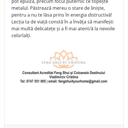
pot epuiza, precum focul puternic ce topește
metalul. Păstrează mereu o stare de liniște,
pentru a nu te lăsa prins în energia distructivă!
Lecția ta de viață constă în a învăța să manifești
mai multă delicatețe și a fi mai atent/ă la nevoile
celorlalți.