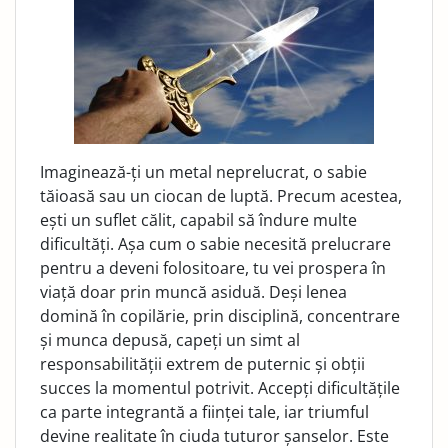
Imaginează-ți un metal neprelucrat, o sabie
tăioasă sau un ciocan de luptă. Precum acestea,
ești un suflet călit, capabil să îndure multe
dificultăți. Așa cum o sabie necesită prelucrare
pentru a deveni folositoare, tu vei prospera în
viață doar prin muncă asiduă. Deși lenea
domină în copilărie, prin disciplină, concentrare
și munca depusă, capeți un simt al
responsabilității extrem de puternic și obții
succes la momentul potrivit. Accepți dificultățile
ca parte integrantă a ființei tale, iar triumful
devine realitate în ciuda tuturor șanselor. Este