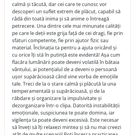
calmă și tăcută, dar cei care te cunosc vor
descoperi un suflet extrem de plăcut, capabil să
râdă din toată inima și să anime o întreagă
petrecere. Una dintre cele mai minunate calități
pe care le deții este grija față de cei dragi, fie prin
sfaturi competente, fie prin ajutor fizic sau
material. Înclinația ta pentru a ajuta oricând și
cu orice îți stă în putință este evidentă! Așa cum
flacăra lumânării poate deveni volatilă în bătaia
vântului, ai potențialul de a deveni o persoană
ușor supărăcioasă când vine vorba de emoțiile
tale. Treci de la o stare calmă și plăcută la una
temperamentală și supărăcioasă, și de la
răbdare și organizare la impulsivitate și
dezorganizare într-o clipa. Datorită instabilității
emoționale, suspiciunea te poate domina, iar
vigilența ta poate deveni excesivă. Este necesar
să înveți să îți relaxezi mintea și să nu mai creezi
atât de multe scenarii! Poți încerca practicarea