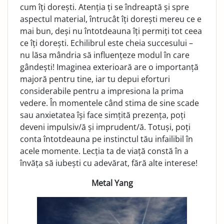
cum îți dorești. Atenția ți se îndreaptă și spre
aspectul material, întrucât îți dorești mereu ce e
mai bun, deși nu întotdeauna îți permiți tot ceea
ce îți dorești. Echilibrul este cheia succesului –
nu lăsa mândria să influențeze modul în care
gândești! Imaginea exterioară are o importanță
majoră pentru tine, iar tu depui eforturi
considerabile pentru a impresiona la prima
vedere. În momentele când stima de sine scade
sau anxietatea își face simțită prezența, poți
deveni impulsiv/ă și imprudent/ă. Totuși, poți
conta întotdeauna pe instinctul tău infailibil în
acele momente. Lecția ta de viață constă în a
învăța să iubești cu adevărat, fără alte interese!
Metal Yang