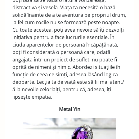
poți lăsă să se vadă o latură vorbăreață,
distractivă și veselă. Viața ta necesită o bază
solidă înainte de a te aventura pe propriul drum,
la fel cum rocile nu se formează peste noapte.
Cu toate acestea, poți avea nevoie să îți dezvolți
inițiativa pentru a face lucrurile esențiale. În
ciuda aparențelor de persoană încăpățânată,
poți fi considerată o persoană care, odată
angajată într-un proiect de suflet, nu poate fi
oprită de nimeni și nimic. Abordezi situațiile în
funcție de ceea ce simți, adesea lăsând logica
deoparte. Lecția ta de viață este să fii mai atent/
ă la nevoile celorlalți, pentru că, adesea, îți
lipsește empatia.
Metal Yin