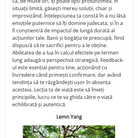
că, de multe ori, îți poate lipsi profunzimea. În
situații limită, găsești mereu soluții, chiar și
improvizând. Înțelepciunea ta constă în a nu lăsă
emoțiile puternice să îți domine judecata, și în a
fi conștient/ă de impactul de lungă durată al
acțiunilor tale. Banii și bogăția te preocupă, fiind
dispus/ă să te sacrifici pentru a le obține.
Abilitatea de a lua în calcul efectele pe termen
lung adaugă o perspectivă strategică. Feedback-
ul este esențial pentru tine, acționând cu
încredere când primești confirmare, dar având
tendința să te răzgândești ușor în absența
acesteia. Lecția ta de viață este să înveți
principiile, lucru ce te va ghida către o viață
echilibrată și autentică.
Lemn Yang