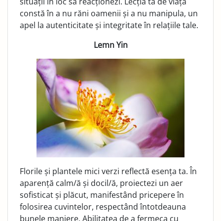
situații în loc să reacționezi. Lecția ta de viață
constă în a nu răni oamenii și a nu manipula, un
apel la autenticitate și integritate în relațiile tale.
Lemn Yin
Florile și plantele mici verzi reflectă esența ta. În
aparență calm/ă și docil/ă, proiectezi un aer
sofisticat și plăcut, manifestând pricepere în
folosirea cuvintelor, respectând întotdeauna
bunele maniere. Abilitatea de a fermeca cu