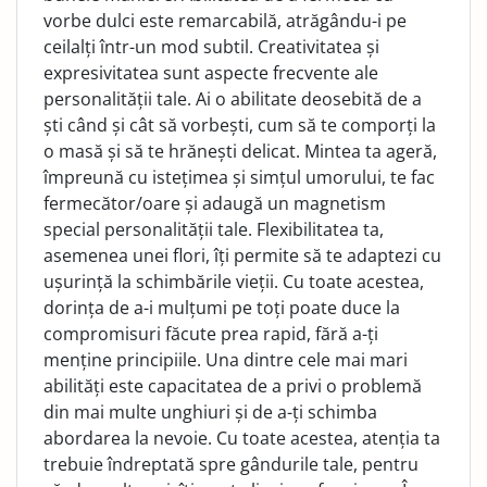
vorbe dulci este remarcabilă, atrăgându-i pe
ceilalți într-un mod subtil. Creativitatea și
expresivitatea sunt aspecte frecvente ale
personalității tale. Ai o abilitate deosebită de a
ști când și cât să vorbești, cum să te comporți la
o masă și să te hrănești delicat. Mintea ta ageră,
împreună cu istețimea și simțul umorului, te fac
fermecător/oare și adaugă un magnetism
special personalității tale. Flexibilitatea ta,
asemenea unei flori, îți permite să te adaptezi cu
ușurință la schimbările vieții. Cu toate acestea,
dorința de a-i mulțumi pe toți poate duce la
compromisuri făcute prea rapid, fără a-ți
menține principiile. Una dintre cele mai mari
abilități este capacitatea de a privi o problemă
din mai multe unghiuri și de a-ți schimba
abordarea la nevoie. Cu toate acestea, atenția ta
trebuie îndreptată spre gândurile tale, pentru