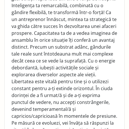
Inteligența ta remarcabilă, combinată cu o
gândire flexibilă, te transformă într-o forță! Ca
un antreprenor înnăscut, mintea ta strategică te
va ghida către succes în dezvoltarea unei afaceri
prospere. Capacitatea ta de a vedea imaginea de
ansamblu în orice situație îți conferă un avantaj
distinct. Precum un substrat adânc, gândurile
tale reale sunt întotdeauna mult mai complexe
decât ceea ce se vede la suprafață. Cu o energie
debordantă, iubești activitățile sociale și
explorarea diverselor aspecte ale vieții.
Libertatea este vitală pentru tine și o utilizezi
constant pentru a-ți extinde orizontul. În ciuda
dorinței de a fi urmat/ă și de a-ți exprima
punctul de vedere, nu accepți constrângerile,
devenind temperamental/ă și
capricios/capricioasă în momentele de presiune.
Pe măsură ce evoluezi, vei învăța să răspunzi la