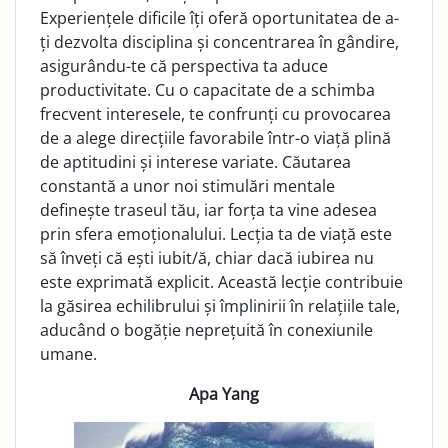
Experiențele dificile îți oferă oportunitatea de a-
ți dezvolta disciplina și concentrarea în gândire,
asigurându-te că perspectiva ta aduce
productivitate. Cu o capacitate de a schimba
frecvent interesele, te confrunți cu provocarea
de a alege direcțiile favorabile într-o viață plină
de aptitudini și interese variate. Căutarea
constantă a unor noi stimulări mentale
definește traseul tău, iar forța ta vine adesea
prin sfera emoționalului. Lecția ta de viață este
să înveți că ești iubit/ă, chiar dacă iubirea nu
este exprimată explicit. Această lecție contribuie
la găsirea echilibrului și împlinirii în relațiile tale,
aducând o bogăție neprețuită în conexiunile
umane.
Apa Yang