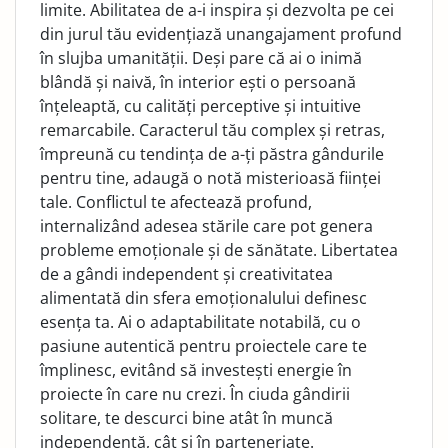
limite. Abilitatea de a-i inspira și dezvolta pe cei
din jurul tău evidențiază unangajament profund
în slujba umanității. Deși pare că ai o inimă
blândă și naivă, în interior ești o persoană
înțeleaptă, cu calități perceptive și intuitive
remarcabile. Caracterul tău complex și retras,
împreună cu tendința de a-ți păstra gândurile
pentru tine, adaugă o notă misterioasă ființei
tale. Conflictul te afectează profund,
internalizând adesea stările care pot genera
probleme emoționale și de sănătate. Libertatea
de a gândi independent și creativitatea
alimentată din sfera emoționalului definesc
esența ta. Ai o adaptabilitate notabilă, cu o
pasiune autentică pentru proiectele care te
împlinesc, evitând să investești energie în
proiecte în care nu crezi. În ciuda gândirii
solitare, te descurci bine atât în muncă
independentă, cât și în parteneriate.