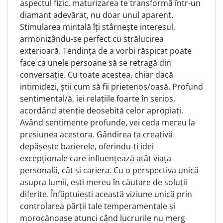
aspectul fizic, maturizarea te transformă într-un
diamant adevărat, nu doar unul aparent.
Stimularea mintală îți stârnește interesul,
armonizându-se perfect cu strălucirea
exterioară. Tendința de a vorbi răspicat poate
face ca unele persoane să se retragă din
conversație. Cu toate acestea, chiar dacă
intimidezi, știi cum să fii prietenos/oasă. Profund
sentimental/ă, iei relațiile foarte în serios,
acordând atenție deosebită celor apropiați.
Având sentimente profunde, vei ceda mereu la
presiunea acestora. Gândirea ta creativă
depășește barierele, oferindu-ți idei
excepționale care influențează atât viața
personală, cât și cariera. Cu o perspectiva unică
asupra lumii, ești mereu în căutare de soluții
diferite. Înfăptuiești această viziune unică prin
controlarea părții tale temperamentale și
morocănoase atunci când lucrurile nu merg