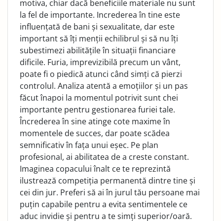
motiva, chiar dacă beneficiile materiale nu sunt
la fel de importante. Increderea în tine este
influențată de bani și sexualitate, dar este
important să îți menții echilibrul și să nu îți
subestimezi abilitățile în situații financiare
dificile. Furia, imprevizibilă precum un vânt,
poate fi o piedică atunci când simți că pierzi
controlul. Analiza atentă a emoțiilor și un pas
făcut înapoi la momentul potrivit sunt chei
importante pentru gestionarea furiei tale.
Încrederea în sine atinge cote maxime în
momentele de succes, dar poate scădea
semnificativ în fața unui eșec. Pe plan
profesional, ai abilitatea de a creste constant.
Imaginea copacului înalt ce te reprezintă
ilustrează competiția permanentă dintre tine și
cei din jur. Preferi să ai în jurul tău persoane mai
puțin capabile pentru a evita sentimentele ce
aduc invidie și pentru a te simți superior/oară.