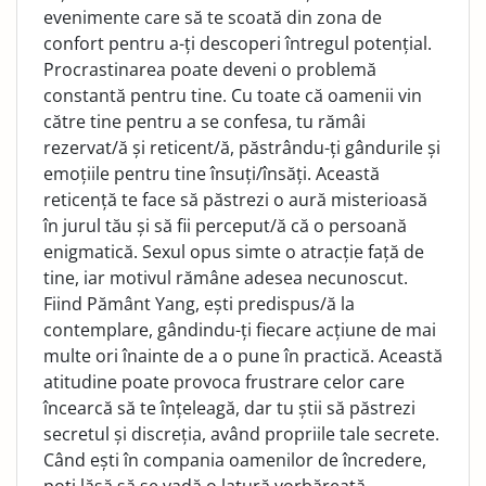
evenimente care să te scoată din zona de
confort pentru a-ți descoperi întregul potențial.
Procrastinarea poate deveni o problemă
constantă pentru tine. Cu toate că oamenii vin
către tine pentru a se confesa, tu rămâi
rezervat/ă și reticent/ă, păstrându-ți gândurile și
emoțiile pentru tine însuți/însăți. Această
reticență te face să păstrezi o aură misterioasă
în jurul tău și să fii perceput/ă că o persoană
enigmatică. Sexul opus simte o atracție față de
tine, iar motivul rămâne adesea necunoscut.
Fiind Pământ Yang, ești predispus/ă la
contemplare, gândindu-ți fiecare acțiune de mai
multe ori înainte de a o pune în practică. Această
atitudine poate provoca frustrare celor care
încearcă să te înțeleagă, dar tu știi să păstrezi
secretul și discreția, având propriile tale secrete.
Când ești în compania oamenilor de încredere,