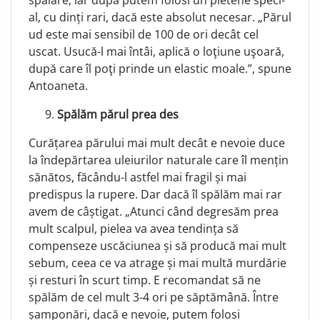
spălare, iar după putem folosi un pietene speci­
al, cu dinți rari, dacă este absolut necesar. „Părul
ud este mai sensibil de 100 de ori decât cel
uscat. Usucă-l mai întâi, aplică o loţiune uşoară,
după care îl poţi prinde un elastic moale.”, spune
Antoaneta.
Spălăm părul prea des
Curățarea părului mai mult decât e nevoie duce
la îndepăr­tarea uleiurilor naturale care îl mențin
sănătos, făcându-l ast­fel mai fragil și mai
predispus la rupere. Dar dacă îl spălăm mai rar
avem de câștigat. „Atunci când degresăm prea
mult scalpul, pielea va avea tendința să
compenseze uscăciu­nea și să producă mai mult
sebum, ceea ce va atrage și mai multă murdărie
și resturi în scurt timp. E recomandat să ne
spălăm de cel mult 3-4 ori pe săptămână. Între
șamponări, dacă e nevoie, putem folosi