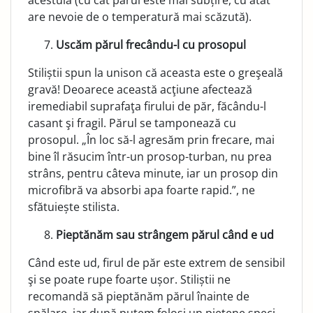
acestuia (cu cât părul este mai subțire, cu atât
are nevoie de o temperatură mai scăzută).
Uscăm părul frecându-l cu prosopul
Stiliștii spun la unison că aceasta este o greşeală
gravă! De­oarece această acţiune afectează
iremediabil suprafaţa firu­lui de păr, făcându-l
casant şi fragil. Părul se tamponează cu
prosopul. „În loc să-l agresăm prin frecare, mai
bine îl răsucim într-un prosop-turban, nu prea
strâns, pentru câteva minute, iar un prosop din
microfibră va absorbi apa foarte rapid.”, ne
sfătuiește stilista.
Pieptănăm sau strângem părul când e ud
Când este ud, firul de păr este extrem de sensibil
şi se poate rupe foarte ușor. Stiliștii ne
recomandă să pieptănăm părul înainte de