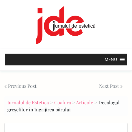
Skip
to
content
MENU
Post
« Previous Post
Next Post »
navigation
Jurnalul de Estetica
>
Coafura
>
Articole
>
Decalogul
greșelilor în îngrijirea părului