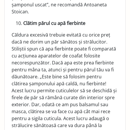
șamponul uscat”, ne recomandă Antoaneta
Stoican.
Clătim părul cu apă fierbinte
Căldura excesivă trebuie evitată cu orice preț
dacă ne dorim un păr sănătos și strălucitor.
Stiliștii spun că apa fierbinte poate fi comparată
cu acțiunea aparatelor de coafat folosite
necorespunzător. Dacă apa este prea fier­binte
pentru mâna ta, atunci și pentru părul tău va fi
dău­nătoare. „Este bine să folosim pentru
clătirea șamponului apă caldă, nu fierbinte!
Acest lucru permite cuticulelor să se deschidă și
firele de păr să rămână curate din interior spre
exterior. Dar, odată ce am pus balsamul sau
mas­ca, clătirea se va face cu apă cât mai rece
pentru a sigila cuticula. Acest lucru adaugă o
strălucire sănătoasă care va dura până la