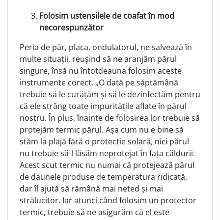
Folosim ustensilele de coafat în mod
necores­punzător
Peria de păr, placa, ondulatorul, ne salvează în
multe si­tuații, reușind să ne aranjăm părul
singure, însă nu întot­deauna folosim aceste
instrumente corect. „O dată pe săptămână
trebuie să le curățăm și să le dezinfectăm pen­tru
că ele strâng toate impuritățile aflate în părul
nostru. În plus, înainte de folosirea lor trebuie să
protejăm termic părul. Așa cum nu e bine să
stăm la plajă fără o protec­ție solară, nici părul
nu trebuie să-l lăsăm neprotejat în fața căldurii.
Acest scut termic nu numai că protejează părul
de daunele produse de temperatura ridicată,
dar îl ajută să rămână mai neted și mai
strălucitor. Iar atunci când folosim un protector
termic, trebuie să ne asigurăm că el este