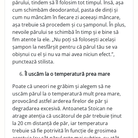
părului, tindem să îl folosim tot timpul. Însă, așa
cum schimbăm deodorantul, pasta de dinți și
cum nu mâncăm în fiecare zi aceeași mân­care,
așa trebuie să procedem și cu șamponul. În plus,
nevo­ile părului se schimbă în timp și e bine să
fim atente la ele. „Nu poți să folosești același
șampon la nesfârșit pentru că părul tău se va
obișnui cu el și nu va mai avea niciun efect.”,
punctează stilista.
Îl uscăm la o temperatură prea mare
Poate că uneori ne grăbim și alegem să ne
uscăm părul la o temperatură mult prea mare,
provocând astfel arderea fi­relor de păr și
degradarea excesivă. Antoaneta Stoican ne
atrage atenția că uscătorul de păr trebuie ținut
la 20 cm dis­tanță de păr, iar temperatura
trebuie să fie potrivită în funcție de grosimea