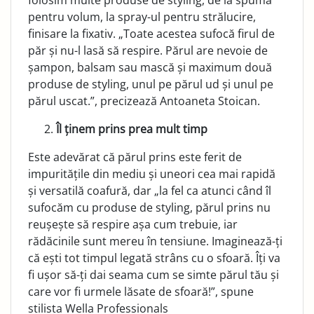
folosim multe produse de styling, de la spuma
pentru volum, la spray-ul pentru strălucire,
finisare la fixativ. „Toate acestea sufocă firul de
păr și nu-l lasă să respire. Părul are nevoie de
șampon, balsam sau mască și maximum două
produse de styling, unul pe părul ud și unul pe
părul uscat.”, precizează Antoaneta Stoican.
Îl ținem prins prea mult timp
Este adevărat că părul prins este ferit de
impuritățile din mediu și uneori cea mai rapidă
și versatilă coafură, dar „la fel ca atunci când îl
sufocăm cu produse de styling, părul prins nu
reușește să respire așa cum trebuie, iar
rădăcinile sunt mereu în tensiune. Imaginează-ți
că ești tot timpul le­gată strâns cu o sfoară. Îți va
fi ușor să-ți dai seama cum se simte părul tău și
care vor fi urmele lăsate de sfoară!”, spune
stilista Wella Professionals