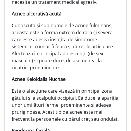
necesita un tratament medical agresiv.
Acnee ulcerativă acută
Cunoscută și sub numele de acnee fulminans,
aceasta este o formă extrem de rară și severă,
care este adesea însoțită de simptome
sistemice, cum ar fi febra și durerile articulare.
Afectează în principal adolescenții (de sex
masculin) și poate duce, de asemenea, la
cicatrici proeminente.
Acnee Keloidalis Nuchae
Este o afecțiune care vizează în principal zona
gâtului și a scalpului occipital. Ea duce la apariția
unor umflături ferme, proeminente și adesea
pruriginoase. Acest tip de acnee este mai
frecvent la persoanele cu părul creț sau ondulat.
Pyoderma facială