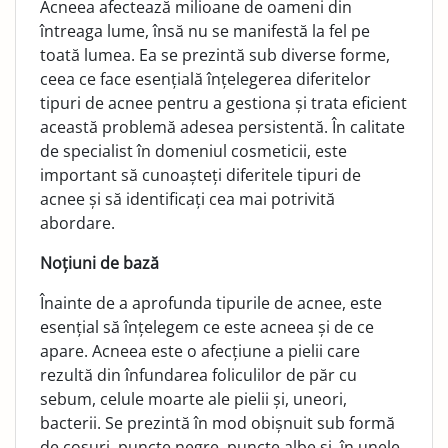
Acneea afectează milioane de oameni din
întreaga lume, însă nu se manifestă la fel pe
toată lumea. Ea se prezintă sub diverse forme,
ceea ce face esențială înțelegerea diferitelor
tipuri de acnee pentru a gestiona și trata eficient
această problemă adesea persistentă. În calitate
de specialist în domeniul cosmeticii, este
important să cunoașteți diferitele tipuri de
acnee și să identificați cea mai potrivită
abordare.
Noțiuni de bază
Înainte de a aprofunda tipurile de acnee, este
esențial să înțelegem ce este acneea și de ce
apare. Acneea este o afecțiune a pielii care
rezultă din înfundarea foliculilor de păr cu
sebum, celule moarte ale pielii și, uneori,
bacterii. Se prezintă în mod obișnuit sub formă
de coșuri, puncte negre, puncte albe și, în unele