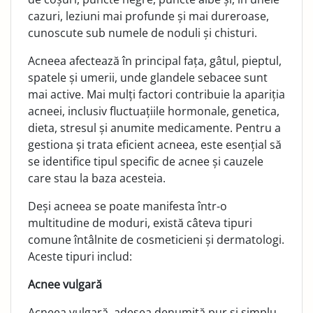
cazuri, leziuni mai profunde și mai dureroase,
cunoscute sub numele de noduli și chisturi.
Acneea afectează în principal fața, gâtul, pieptul,
spatele și umerii, unde glandele sebacee sunt
mai active. Mai mulți factori contribuie la apariția
acneei, inclusiv fluctuațiile hormonale, genetica,
dieta, stresul și anumite medicamente. Pentru a
gestiona și trata eficient acneea, este esențial să
se identifice tipul specific de acnee și cauzele
care stau la baza acesteia.
Deși acneea se poate manifesta într-o
multitudine de moduri, există câteva tipuri
comune întâlnite de cosmeticieni și dermatologi.
Aceste tipuri includ:
Acnee vulgară
Acneea vulgară, adesea denumită pur și simplu