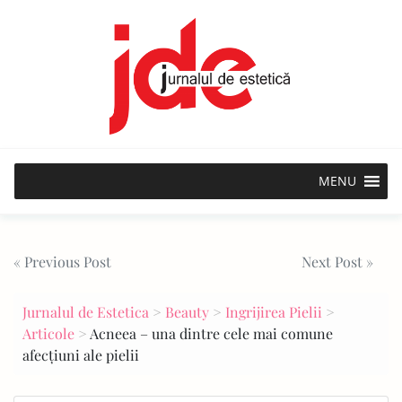
Skip
to
content
MENU
Post
« Previous Post
Next Post »
navigation
Jurnalul de Estetica
>
Beauty
>
Ingrijirea Pielii
>
Articole
>
Acneea – una dintre cele mai comune
afecțiuni ale pielii