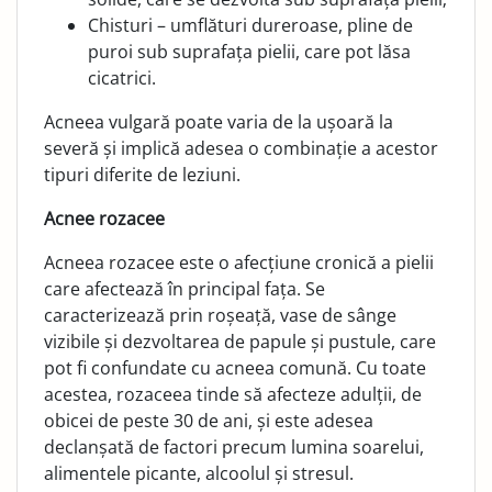
Chisturi – umflături dureroase, pline de
puroi sub suprafața pielii, care pot lăsa
cicatrici.
Acneea vulgară poate varia de la ușoară la
severă și implică adesea o combinație a acestor
tipuri diferite de leziuni.
Acnee rozacee
Acneea rozacee este o afecțiune cronică a pielii
care afectează în principal fața. Se
caracterizează prin roșeață, vase de sânge
vizibile și dezvoltarea de papule și pustule, care
pot fi confundate cu acneea comună. Cu toate
acestea, rozaceea tinde să afecteze adulții, de
obicei de peste 30 de ani, și este adesea
declanșată de factori precum lumina soarelui,
alimentele picante, alcoolul și stresul.