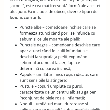
„acnee”, este cea mai frecventă formă ale acestei
afecțiuni. Ea include, de obicei, diverse tipuri de
leziuni, cum ar fi:
Puncte albe – comedoane închise care se
formează atunci când porii se înfundă cu
sebum și celule moarte ale pielii;
Punctele negre – comedoane deschise care
apar atunci când foliculii înfundați se
deschid la suprafața pielii, expunând
sebumul acumulat la aer, fapt ce
determină culoarea închisă;
Papule – umflături mici, roșii, ridicate, care
sunt sensibile la atingere;
Pustule – coșuri umplute cu puroi,
caracterizate de un centru alb sau galben
înconjurat de piele roșie, inflamată;
Noduli – umflături mari, dureroase și
solide, care se dezvoltă sub suprafața pielii;