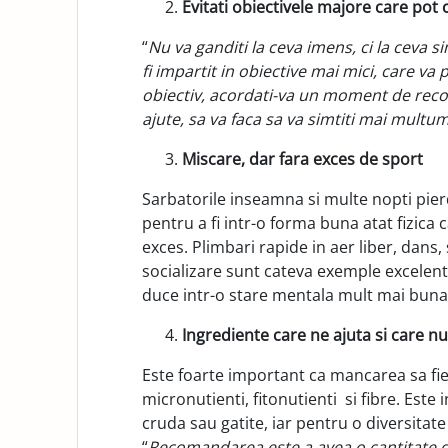
Evitati obiectivele majore care pot c
“
Nu va ganditi la ceva imens, ci la ceva s
fi impartit in obiective mai mici, care va 
obiectiv, acordati-va un moment de recom
ajute, sa va faca sa va simtiti mai multum
Miscare, dar fara exces de sport
Sarbatorile inseamna si multe nopti pie
pentru a fi intr-o forma buna atat fizica
exces. Plimbari rapide in aer liber, dans,
socializare sunt cateva exemple excelent
duce intr-o stare mentala mult mai buna 
Ingrediente care ne ajuta si care n
Este foarte important ca mancarea sa fi
micronutienti, fitonutienti si fibre. Este
cruda sau gatite, iar pentru o diversitate
“
Recomandarea este a avea o cantitate de