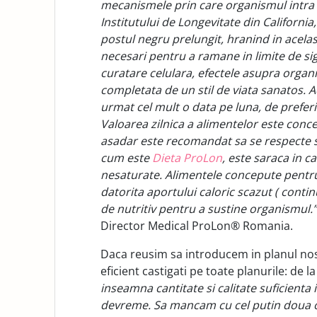
mecanismele prin care organismul intra i
Institutului de Longevitate din California
postul negru prelungit, hranind in acelas
necesari pentru a ramane in limite de si
curatare celulara, efectele asupra organ
completata de un stil de viata sanatos. Ac
urmat cel mult o data pe luna, de preferi
Valoarea zilnica a alimentelor este conce
asadar este recomandat sa se respecte s
cum este
Dieta ProLon
, este saraca in ca
nesaturate. Alimentele concepute pentr
datorita aportului caloric scazut ( continu
de nutritiv pentru a sustine organismul.”
Director Medical ProLon® Romania.
Daca reusim sa introducem in planul nos
eficient castigati pe toate planurile: de la
inseamna cantitate si calitate suficien
devreme. Sa mancam cu cel putin doua or