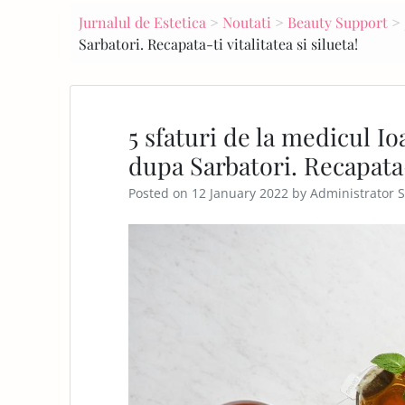
navigation
Jurnalul de Estetica
>
Noutati
>
Beauty Support
>
E
Sarbatori. Recapata-ti vitalitatea si silueta!
PA
GE
5 sfaturi de la medicul I
dupa Sarbatori. Recapata-t
Posted on
12 January 2022
by
Administrator S