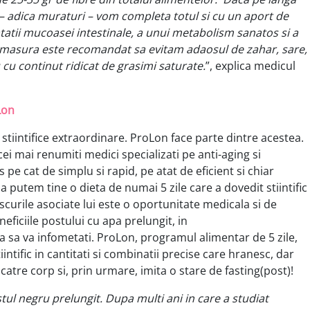
– adica muraturi – vom completa totul si cu un aport de
tatii mucoasei intestinale, a unui metabolism sanatos si a
ala masura este recomandat sa evitam adaosul de zahar, sare,
 cu continut ridicat de grasimi saturate.
”, explica medicul
Lon
 stiintifice extraordinare. ProLon face parte dintre acestea.
ei mai renumiti medici specializati pe anti-aging si
pe cat de simplu si rapid, pe atat de eficient si chiar
Sa putem tine o dieta de numai 5 zile care a dovedit stiintific
iscurile asociate lui este o oportunitate medicala si de
eficiile postului cu apa prelungit, in
a sa va infometati. ProLon, programul alimentar de 5 zile,
intific in cantitati si combinatii precise care hranesc, dar
atre corp si, prin urmare, imita o stare de fasting(post)!
ul negru prelungit. Dupa multi ani in care a studiat