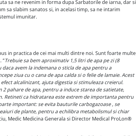
uta sa ne revenim in forma dupa Sarbatorile de iarna, dar si
m sa slabim sanatos si, in acelasi timp, sa ne intarim
istemul imunitar.
 pus in practica de cei mai multi dintre noi. Sunt foarte multe
. “
Trebuie sa bem aproximativ 1,5 litri de apa pe zi (8
u daca avem la indemana o sticla de apa pentru a
epe ziua cu o cana de apa calda si o felie de lamaie.
Acest
efect alcalinizant, ajuta digestia si stimuleaza creierul.
 2 pahare de apa, pentru a induce starea de satietate,
n. Retineti ca hidratarea este extrem de importanta pentru
 Foarte important:
se evita bauturile carbogazoase , se
aiuri de plante, pentru a echilibra metabolismul si chiar
ciu, Medic Medicina Generala si Director Medical ProLon®