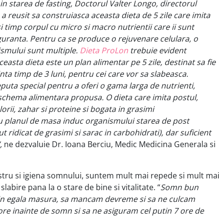
n starea de fasting, Doctorul Valter Longo, directorul
, a reusit sa construiasca aceasta dieta de 5 zile care imita
i timp corpul cu micro si macro nutrientii care ii sunt
guranta. Pentru ca se produce o rejuvenare celulara, o
ismului sunt multiple.
Dieta ProLon
trebuie evident
easta dieta este un plan alimentar pe 5 zile, destinat sa fie
nta timp de 3 luni, pentru cei care vor sa slabeasca.
puta special pentru a oferi o gama larga de nutrienti,
chema alimentara propusa. O dieta care imita postul,
lorii, zahar si proteine si bogata in grasimi
u planul de masa induc organismului starea de post
t ridicat de grasimi si sarac in carbohidrati), dar suficient
,
ne dezvaluie Dr. Ioana Berciu, Medic Medicina Generala si
tru si igiena somnului, suntem mult mai repede si mult ma
 slabire pana la o stare de bine si vitalitate. “
Somn bun
ta in egala masura, sa mancam devreme si sa ne culcam
e inainte de somn si sa ne asiguram cel putin 7 ore de