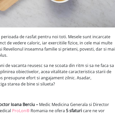
 perioada de rasfat pentru noi toti. Mesele sunt incarcate
t de vedere caloric, iar exercitiile fizice, in cele mai multe
si Revelionul inseamna familie si prieteni, povesti, dar si mai
lus.
ni de vacanta reusesc sa ne scoata din ritm si sa ne faca sa
nirea obiectivelor, acea vitalitate caracteristica starii de
os presupune efort si angajament zilnic. Asadar,
iga starea de bine si silueta?
octor Ioana Berciu –
Medic Medicina Generala si Director
edical
ProLon®
Romania ne ofera
5 sfaturi
care ne vor