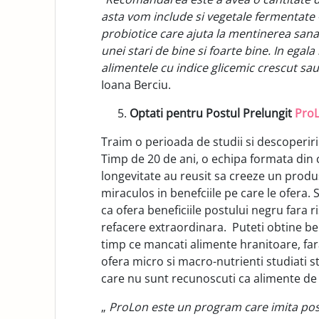
asta vom include si vegetale fermentate 
probiotice care ajuta la mentinerea sana
unei stari de bine si foarte bine. In eg
alimentele cu indice glicemic crescut sau
Ioana Berciu.
Optati pentru Postul Prelungit
Pro
Traim o perioada de studii si descoperiri
Timp de 20 de ani, o echipa formata din c
longevitate au reusit sa creeze un produs 
miraculos in benefciile pe care le ofera. 
ca ofera beneficiile postului negru fara r
refacere extraordinara. Puteti obtine ben
timp ce mancati alimente hranitoare, far
ofera micro si macro-nutrienti studiati sti
care nu sunt recunoscuti ca alimente de c
„
ProLon este un program care imita post