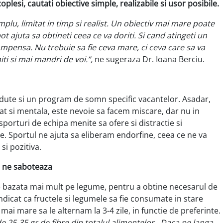
oplesi, cautati obiective simple, realizabile si usor posibile.
implu, limitat in timp si realist. Un obiectiv mai mare poate
pot ajuta sa obtineti ceea ce va doriti. Si cand atingeti un
pensa. Nu trebuie sa fie ceva mare, ci ceva care sa va
iti si mai mandri de voi.”,
ne sugeraza Dr. Ioana Berciu.
rdute si un program de somn specific vacantelor. Asadar,
 cat si mentala, este nevoie sa facem miscare, dar nu in
 sporturi de echipa menite sa ofere si distractie si
e. Sportul ne ajuta sa eliberam endorfine, ceea ce ne va
si pozitiva.
u ne saboteaza
e bazata mai mult pe legume, pentru a obtine necesarul de
 indicat ca fructele si legumele sa fie consumate in stare
 mai mare sa le alternam la 3-4 zile, in functie de preferinte.
 25-35 gr de fibre din totalul alimentelor. Daca pe langa