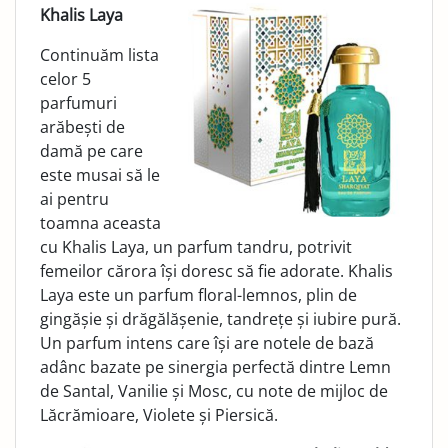
Khalis Laya
Continuăm lista
celor 5
parfumuri
arăbești de
damă pe care
este musai să le
ai pentru
toamna aceasta
cu Khalis Laya, un parfum tandru, potrivit
femeilor cărora își doresc să fie adorate. Khalis
Laya este un parfum floral-lemnos, plin de
gingășie și drăgălășenie, tandrețe și iubire pură.
Un parfum intens care își are notele de bază
adânc bazate pe sinergia perfectă dintre Lemn
de Santal, Vanilie și Mosc, cu note de mijloc de
Lăcrămioare, Violete și Piersică.