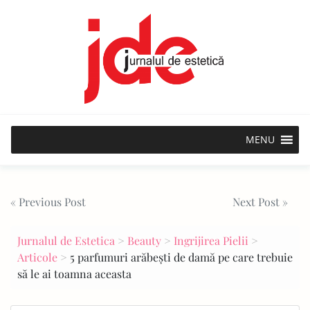
Skip
to
content
MENU
Post
« Previous Post
Next Post »
navigation
Jurnalul de Estetica
>
Beauty
>
Ingrijirea Pielii
>
Articole
>
5 parfumuri arăbești de damă pe care trebuie
să le ai toamna aceasta