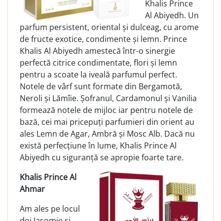
Khalis Prince
Al Abiyedh. Un
parfum persistent, oriental și dulceag, cu arome
de fructe exotice, condimente și lemn. Prince
Khalis Al Abiyedh amestecă într-o sinergie
perfectă citrice condimentate, flori și lemn
pentru a scoate la iveală parfumul perfect.
Notele de vârf sunt formate din Bergamotă,
Neroli și Lămîie. Șofranul, Cardamonul și Vanilia
formează notele de mijloc iar pentru notele de
bază, cei mai pricepuți parfumieri din orient au
ales Lemn de Agar, Ambră și Mosc Alb. Dacă nu
există perfecțiune în lume, Khalis Prince Al
Abiyedh cu siguranță se apropie foarte tare.
Khalis Prince Al
Ahmar
Am ales pe locul
doi Iasomie și