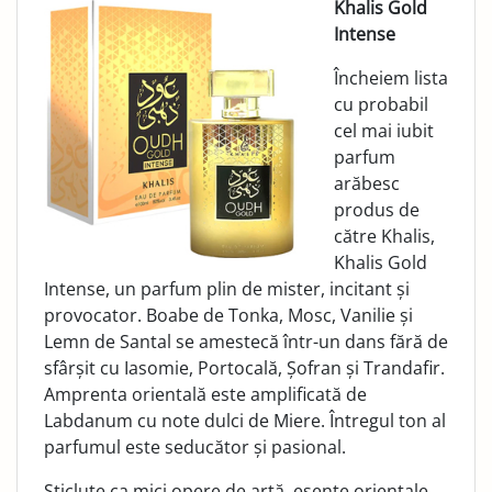
Khalis Gold
Intense
Încheiem lista
cu probabil
cel mai iubit
parfum
arăbesc
produs de
către Khalis,
Khalis Gold
Intense, un parfum plin de mister, incitant și
provocator. Boabe de Tonka, Mosc, Vanilie și
Lemn de Santal se amestecă într-un dans fără de
sfârșit cu Iasomie, Portocală, Șofran și Trandafir.
Amprenta orientală este amplificată de
Labdanum cu note dulci de Miere. Întregul ton al
parfumul este seducător și pasional.
Sticluțe ca mici opere de artă, esențe orientale