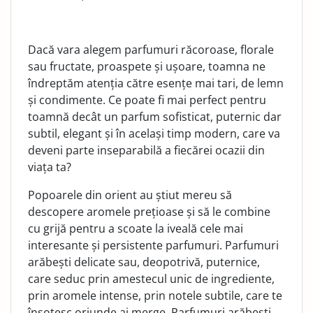
Dacă vara alegem parfumuri răcoroase, florale
sau fructate, proaspete și ușoare, toamna ne
îndreptăm atenția către esențe mai tari, de lemn
și condimente. Ce poate fi mai perfect pentru
toamnă decât un parfum sofisticat, puternic dar
subtil, elegant și în același timp modern, care va
deveni parte inseparabilă a fiecărei ocazii din
viața ta?
Popoarele din orient au știut mereu să
descopere aromele prețioase și să le combine
cu grijă pentru a scoate la iveală cele mai
interesante și persistente parfumuri. Parfumuri
arăbești delicate sau, deopotrivă, puternice,
care seduc prin amestecul unic de ingrediente,
prin aromele intense, prin notele subtile, care te
însoțesc oriunde ai merge. Parfumuri arăbești