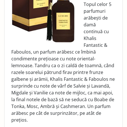
Topul celor 5
parfumuri
arăbești de
damă
continuă cu
Khalis
Fantastic &
Faboulos, un parfum arăbesc ce îmbină
condimente prețioase cu note oriental-
lemnoase. Tandru ca o zi caldă de toamnă, când
razele soarelui pătrund firav printre frunze
galbene și arămii, Khalis Fantastic & Faboulos ne
surprinde cu note de vârf de Salvie și Lavandă,
Migdale și Vanilie ca note de mijloc, ca mai apoi,
la final notele de bază să ne seducă cu Boabe de
Tonka, Mosc, Ambră și Cashmeran. Un parfum
arăbesc pe cât de surprinzător, pe atât de
prețios.