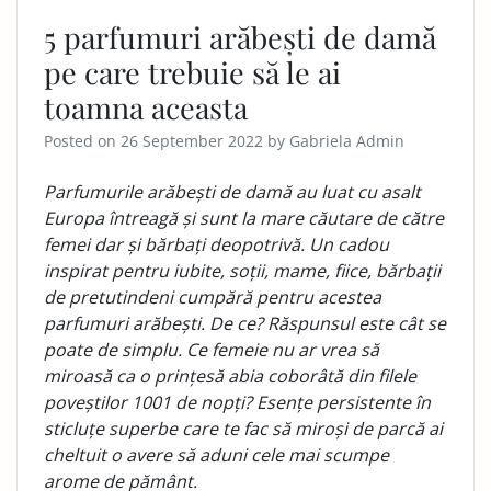
5 parfumuri arăbești de damă
pe care trebuie să le ai
toamna aceasta
Posted on
26 September 2022
by
Gabriela Admin
Parfumurile arăbești de damă au luat cu asalt
Europa întreagă și sunt la mare căutare de către
femei dar și bărbați deopotrivă. Un cadou
inspirat pentru iubite, soții, mame, fiice, bărbații
de pretutindeni cumpără pentru acestea
parfumuri arăbești. De ce? Răspunsul este cât se
poate de simplu. Ce femeie nu ar vrea să
miroasă ca o prințesă abia coborâtă din filele
poveștilor 1001 de nopți? Esențe persistente în
sticluțe superbe care te fac să miroși de parcă ai
cheltuit o avere să aduni cele mai scumpe
arome de pământ.