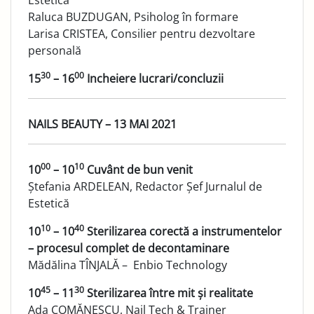
Raluca BUZDUGAN, Psiholog în formare
Larisa CRISTEA, Consilier pentru dezvoltare
personală
30
00
15
– 16
Incheiere lucrari/concluzii
NAILS BEAUTY – 13 MAI 2021
00
10
10
– 10
Cuvânt de bun venit
Ștefania ARDELEAN, Redactor Șef Jurnalul de
Estetică
10
40
10
– 10
Sterilizarea corectă a instrumentelor
– procesul complet de decontaminare
Mădălina TÎNJALĂ – Enbio Technology
45
30
10
– 11
Sterilizarea între mit și realitate
Ada COMĂNESCU, Nail Tech & Trainer