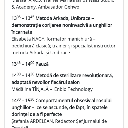
& Academy, Ambasador Gehwol
05
45
13
– 13
Metoda Arkada, Unibrace –
demonstraţie corijarea noninvazivă a unghiilor
încarnate
Elisabeta NAGY, formator manichiură –
pedichiură clasică; trainer și specialist instructor
metoda Arkada și Unibrace
45
00
13
– 14
Pauză
00
30
14
– 14
Metodă de sterilizare revoluționară,
adaptată nevoilor fiecărui salon
Mădălina TÎNJALĂ – Enbio Technology
30
30
14
– 15
Comportamentul obsesiv al rosului
unghiilor – ce se ascunde, de fapt, în spatele
dorinței de a fi perfecte
Ștefania ARDELEAN, Redactor Șef Jurnalul de
Estetică