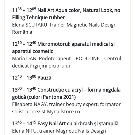
35
05
11
– 12
Nail Art Aqua color, Natural Look, no
Filling Tehnique rubber
Elena SCUTARU, trainer Magnetic Nails Design
România
10
40
12
– 12
Micromotorul: aparatul medical și
aparatul cosmetic
Maria DAN, Podoterapeut – PODOLINE – Centrul
dedicat îngrijirii piciorului
40
00
12
– 13
Pauză
00
40
13
– 13
Construcție cu acryl – forma migdala
gotică (culori Pantone 2021)
Elisabeta NAGY, trainer beauty expert, formator
stilist protezist Mynailstore.ro
45
15
13
– 14
Easy Nail Art cu airbrash și ștampil
ă
Elena NITU, trainer Magnetic Nails Design