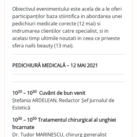
………
Obiectivul evenimentului este acela de a le oferi
participanților baza stiintifica in abordarea unei
pedichiuri medicale corecte (12 mai) si
indrumarea clientilor catre specialist, si in
acelasi timp ultimile noutati in ceea ce priveste
sfera nails beauty (13 mai).
PEDICHIURĂ MEDICALĂ – 12 MAI 2021
20
30
10
– 10
Cuvânt de bun venit
Ștefania ARDELEAN, Redactor Șef Jurnalul de
Estetică
30
50
10
– 10
Tratamentul chirurgical al unghiei
încarnate
Dr. Tudor MARINESCU, chirurg generalist