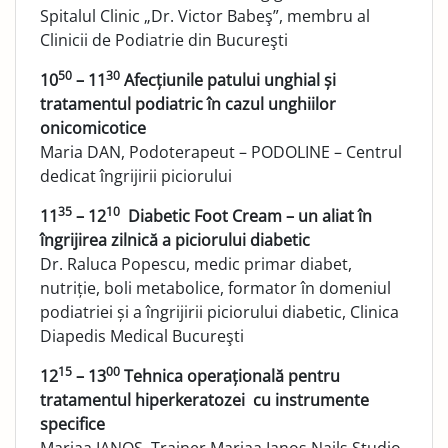
Spitalul Clinic „Dr. Victor Babeş”, membru al
Clinicii de Podiatrie din Bucureşti
50
30
10
– 11
Afecțiunile patului unghial și
tratamentul podiatric în cazul unghiilor
onicomicotice
Maria DAN, Podoterapeut – PODOLINE – Centrul
dedicat îngrijirii piciorului
35
10
11
– 12
Diabetic Foot Cream – un aliat în
îngrijirea zilnică a piciorului diabetic
Dr. Raluca Popescu, medic primar diabet,
nutriție, boli metabolice, formator în domeniul
podiatriei și a îngrijirii piciorului diabetic, Clinica
Diapedis Medical Bucureşti
15
00
12
– 13
Tehnica operațională pentru
tratamentul hiperkeratozei cu instrumente
specifice
Mariaa IANOS, Trainer Mariaa Ianos Nails Studio