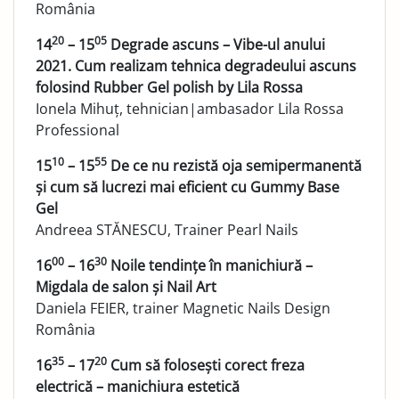
România
20
05
14
– 15
Degrade ascuns – Vibe-ul anului
2021. Cum realizam tehnica degradeului ascuns
folosind Rubber Gel polish by Lila Rossa
Ionela Mihuț, tehnician|ambasador Lila Rossa
Professional
10
55
15
– 15
De ce nu rezistă oja semipermanentă
și cum să lucrezi mai eficient cu Gummy Base
Gel
Andreea STĂNESCU, Trainer Pearl Nails
00
30
16
– 16
Noile tendințe în manichiură –
Migdala de salon și Nail Art
Daniela FEIER, trainer Magnetic Nails Design
România
35
20
16
– 17
Cum să folosești corect freza
electrică – manichiura estetică